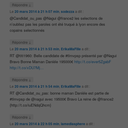
↓
Répondre
Le
20 mars 2014 à 21 h 07 min
,
sodezza
a dit :
@Candidat_ou_pas @Nagui @france2 les selections de
n’oubliez pas les paroles ont été truqué à lyon encore des
copains selectionnés
↓
Répondre
Le
20 mars 2014 à 21 h 53 min
,
ErikaMaFille
a dit :
RT @titi1960: Belle candidate de #tlmvpsp présenté par @Nagui
Bravo Bonne Maman Danièle 195000€
http://t.co/ever5ZgabF
http://t.co/xDU7Mj…
↓
Répondre
Le
20 mars 2014 à 21 h 54 min
,
ErikaMaFille
a dit :
RT @Candidat_ou_pas: bonne maman Danièle est partie de
#tlmvpsp de @nagui avec 19500€ Bravo La reine de @france2
{http://t.co/iuENdqQhcm}
↓
Répondre
Le
20 mars 2014 à 22 h 05 min
,
lamediasphere
a dit :