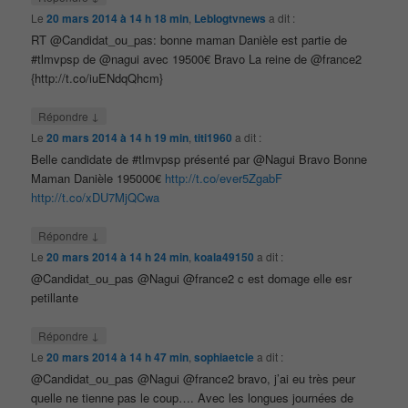
Le
20 mars 2014 à 14 h 18 min
,
Leblogtvnews
a dit :
RT @Candidat_ou_pas: bonne maman Danièle est partie de
#tlmvpsp de @nagui avec 19500€ Bravo La reine de @france2
{http://t.co/iuENdqQhcm}
↓
Répondre
Le
20 mars 2014 à 14 h 19 min
,
titi1960
a dit :
Belle candidate de #tlmvpsp présenté par @Nagui Bravo Bonne
Maman Danièle 195000€
http://t.co/ever5ZgabF
http://t.co/xDU7MjQCwa
↓
Répondre
Le
20 mars 2014 à 14 h 24 min
,
koala49150
a dit :
@Candidat_ou_pas @Nagui @france2 c est domage elle esr
petillante
↓
Répondre
Le
20 mars 2014 à 14 h 47 min
,
sophiaetcie
a dit :
@Candidat_ou_pas @Nagui @france2 bravo, j’ai eu très peur
quelle ne tienne pas le coup…. Avec les longues journées de