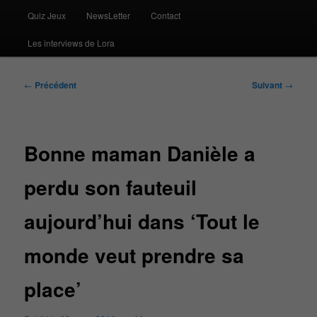
Quiz Jeux
NewsLetter
Contact
Les interviews de Lora
Navigation
←
Précédent
Suivant
→
des
articles
Bonne maman Danièle a
perdu son fauteuil
aujourd’hui dans ‘Tout le
monde veut prendre sa
place’