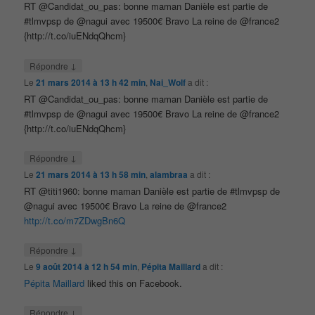
RT @Candidat_ou_pas: bonne maman Danièle est partie de
#tlmvpsp de @nagui avec 19500€ Bravo La reine de @france2
{http://t.co/iuENdqQhcm}
↓
Répondre
Le
21 mars 2014 à 13 h 42 min
,
Nai_Wolf
a dit :
RT @Candidat_ou_pas: bonne maman Danièle est partie de
#tlmvpsp de @nagui avec 19500€ Bravo La reine de @france2
{http://t.co/iuENdqQhcm}
↓
Répondre
Le
21 mars 2014 à 13 h 58 min
,
alambraa
a dit :
RT @titi1960: bonne maman Danièle est partie de #tlmvpsp de
@nagui avec 19500€ Bravo La reine de @france2
http://t.co/m7ZDwgBn6Q
↓
Répondre
Le
9 août 2014 à 12 h 54 min
,
Pépita Maillard
a dit :
Pépita Maillard
liked this on Facebook.
↓
Répondre