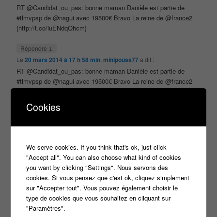
RT @Candidat_ou_pas: bonne maman Danièle est partie de
#tlmvpsp de @nagui avec 19500€ Bravo La reine de @france2
{http://t.co/iuENdqQhcm}
↓
Répondre
Le
20 mars 2014 à 17 h 58 min
,
minipouss77
a dit :
RT @Candidat_ou_pas: bonne maman Danièle est partie de
#tlmvpsp de @nagui avec 19500€ Bravo La reine de @france2
{http://t.co/iuENdqQhcm}
Cookies
↓
Répondre
Le
20 mars 2014 à 18 h 04 min
,
Mike Mike
a dit :
Mike Mike
liked this on Facebook.
We serve cookies. If you think that's ok, just click
↓
Répondre
"Accept all". You can also choose what kind of cookies
Le
20 mars 2014 à 18 h 11 min
,
PetiTounet81
a dit :
you want by clicking "Settings". Nous servons des
cookies. Si vous pensez que c'est ok, cliquez simplement
RT @Candidat_ou_pas: bonne maman Danièle est partie de
sur "Accepter tout". Vous pouvez également choisir le
#tlmvpsp de @nagui avec 19500€ Bravo La reine de @france2
type de cookies que vous souhaitez en cliquant sur
{http://t.co/iuENdqQhcm}
"Paramètres".