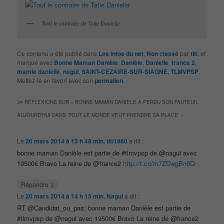
Tout le contraire de Tatie Danielle
Ce contenu a été publié dans
Les infos du net
,
Non classé
par
titi
, et
marqué avec
Bonne Maman Danièle
,
Danièle
,
Danielle
,
france 2
,
mamie danielle
,
nagui
,
SAINT-CEZAIRE-SUR-SIAGNE
,
TLMVPSP
.
Mettez-le en favori avec son
permalien
.
34 RÉFLEXIONS SUR «
BONNE MAMAN DANIÈLE A PERDU SON FAUTEUIL
AUJOURD’HUI DANS ‘TOUT LE MONDE VEUT PRENDRE SA PLACE’
»
Le
20 mars 2014 à 13 h 48 min
,
titi1960
a dit :
bonne maman Danièle est partie de #tlmvpsp de @nagui avec
19500€ Bravo La reine de @france2
http://t.co/m7ZDwgBn6Q
↓
Répondre
Le
20 mars 2014 à 14 h 15 min
,
Nagui
a dit :
RT @Candidat_ou_pas: bonne maman Danièle est partie de
#tlmvpsp de @nagui avec 19500€ Bravo La reine de @france2