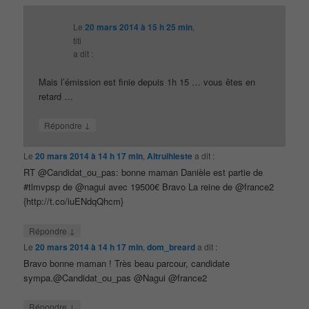
Le
20 mars 2014 à 15 h 25 min
,
titi
a dit :
Mais l’émission est finie depuis 1h 15 … vous êtes en
retard …
↓
Répondre
Le
20 mars 2014 à 14 h 17 min
,
Altruihleste
a dit :
RT @Candidat_ou_pas: bonne maman Danièle est partie de
#tlmvpsp de @nagui avec 19500€ Bravo La reine de @france2
{http://t.co/iuENdqQhcm}
↓
Répondre
Le
20 mars 2014 à 14 h 17 min
,
dom_breard
a dit :
Bravo bonne maman ! Très beau parcour, candidate
sympa.@Candidat_ou_pas @Nagui @france2
↓
Répondre