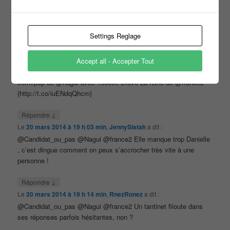
↓
Répondre
Le
20 mars 2014 à 18 h 23 min
,
kermitte7
a dit :
@Candidat_ou_pas @Nagui @france2 elle etait attachante
Settings Reglage
↓
Répondre
Le
20 mars 2014 à 18 h 46 min
,
Just_laetitia
a dit :
Accept all - Accepter Tout
RT @Candidat_ou_pas: bonne maman Danièle est partie de
#tlmvpsp de @nagui avec 19500€ Bravo La reine de @france2
{http://t.co/iuENdqQhcm}
↓
Répondre
Le
20 mars 2014 à 19 h 03 min
,
JennySistah
a dit :
@Candidat_ou_pas @Nagui @france2 Elle manque trop Danielle
, c’est dingue comment on peux s’accrocher très vite à une
personne !
↓
Répondre
Le
20 mars 2014 à 19 h 14 min
,
RnezRonez
a dit :
@Candidat_ou_pas @Nagui @france2 Un tantinet filoute dans
ses réponses parfois hésitantes, non ?