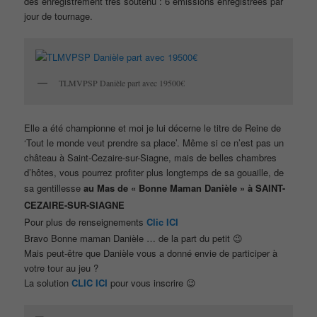
des enregistrement très soutenu : 6 émissions enregistrées par
jour de tournage.
TLMVPSP Danièle part avec 19500€
Elle a été championne et moi je lui décerne le titre de Reine de
‘Tout le monde veut prendre sa place’. Même si ce n’est pas un
château à Saint-Cezaire-sur-Siagne, mais de belles chambres
d’hôtes, vous pourrez profiter plus longtemps de sa gouaille, de
sa gentillesse
au Mas de « Bonne Maman Danièle » à SAINT-
CEZAIRE-SUR-SIAGNE
Pour plus de renseignements
Clic ICI
Bravo Bonne maman Danièle … de la part du petit 😉
Mais peut-être que Danièle vous a donné envie de participer à
votre tour au jeu ?
La solution
CLIC ICI
pour vous inscrire 😉