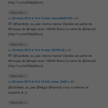
{http://t.co/iuENdqQhcm}
↓
Répondre
Le
20 mars 2014 à 14 h 15 min
,
marcelle83140
a dit :
RT @Candidat_ou_pas: bonne maman Danièle est partie de
#tlmvpsp de @nagui avec 19500€ Bravo La reine de @france2
{http://t.co/iuENdqQhcm}
↓
Répondre
Le
20 mars 2014 à 14 h 16 min
,
DDTELLE
a dit :
RT @Candidat_ou_pas: bonne maman Danièle est partie de
#tlmvpsp de @nagui avec 19500€ Bravo La reine de @france2
{http://t.co/iuENdqQhcm}
↓
Répondre
Le
20 mars 2014 à 14 h 16 min
,
Anne_So83
a dit :
@Candidat_ou_pas @Nagui @france2 vous m enlevez le
suspens là ;))
↓
Répondre