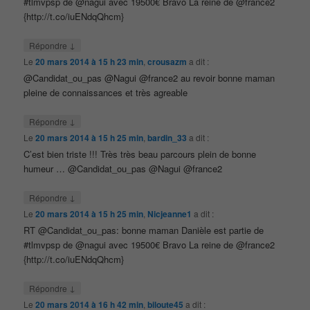
#tlmvpsp de @nagui avec 19500€ Bravo La reine de @france2
{http://t.co/iuENdqQhcm}
↓
Répondre
Le
20 mars 2014 à 15 h 23 min
,
crousazm
a dit :
@Candidat_ou_pas @Nagui @france2 au revoir bonne maman
pleine de connaissances et très agreable
↓
Répondre
Le
20 mars 2014 à 15 h 25 min
,
bardin_33
a dit :
C’est bien triste !!! Très très beau parcours plein de bonne
humeur … @Candidat_ou_pas @Nagui @france2
↓
Répondre
Le
20 mars 2014 à 15 h 25 min
,
Nicjeanne1
a dit :
RT @Candidat_ou_pas: bonne maman Danièle est partie de
#tlmvpsp de @nagui avec 19500€ Bravo La reine de @france2
{http://t.co/iuENdqQhcm}
↓
Répondre
Le
20 mars 2014 à 16 h 42 min
,
biloute45
a dit :