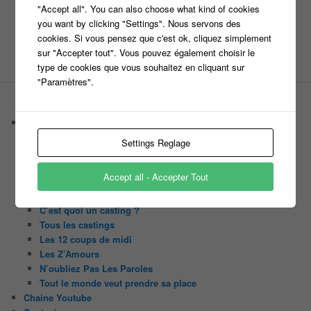
"Accept all". You can also choose what kind of cookies
Site web
you want by clicking "Settings". Nous servons des
cookies. Si vous pensez que c'est ok, cliquez simplement
sur "Accepter tout". Vous pouvez également choisir le
type de cookies que vous souhaitez en cliquant sur
"Paramètres".
PAGES
Castings
C’est quoi un casteur ?
Settings Reglage
C’est quoi un directeur de casting ?
Harry
Accept all - Accepter Tout
Motus
Slam
C’est quoi un casting ?
Tous les castings
Les 12 coups de midi
Les Z’Amours
N’oubliez Pas Les Paroles
Tout le monde veut prendre sa place
Chaine Youtube