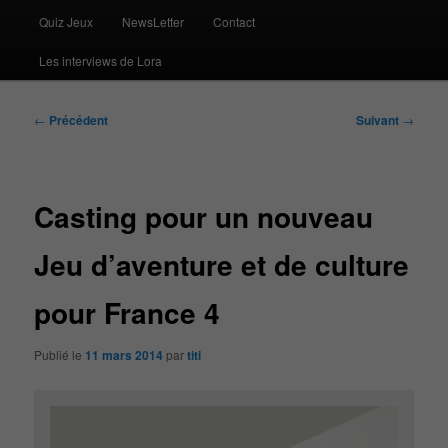
Quiz Jeux
NewsLetter
Contact
Les interviews de Lora
Navigation
←
Précédent
Suivant
→
des
articles
Casting pour un nouveau
Jeu d’aventure et de culture
pour France 4
Publié le
11 mars 2014
par
titi