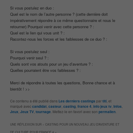
Si vous postulez en duo :
Quel est le nom de l’autre personne ? (cette dernière doit
impérativement répondre à ce même questionnaire et nous le
retourner) Pourquoi venir avec cette personne ? :
Quel est le lien qui vous unit ? :
Racontez-nous les forces et les faiblesses de ce duo ? :
Si vous postulez seul :
Pourquoi venir seul ? :
Quels sont vos atouts pour un jeu d’aventure ? :
Quelles pourraient être vos faiblesses ? :
Merci de répondre à toutes les questions, Bonne chance et à
bientôt ! >>
Ce contenu a été publié dans
Les derniers castings
par
titi
, et
marqué avec
candidat
,
casteur
,
casting
,
france 4
,
info jeux tv
,
Infos
,
Jeux
,
Jeux TV
,
tournage
. Mettez-le en favori avec son
permalien
.
UNE RÉFLEXION SUR «
CASTING POUR UN NOUVEAU JEU D’AVENTURE ET
DE CULTURE POUR FRANCE 4
»