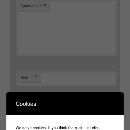
*
Commentaire
*
Nom
Cookies
*
E-mail
We serve cookies. If you think that's ok, just click