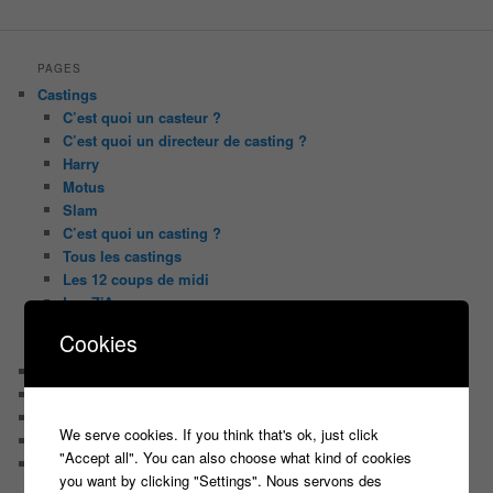
PAGES
Castings
C’est quoi un casteur ?
C’est quoi un directeur de casting ?
Harry
Motus
Slam
C’est quoi un casting ?
Tous les castings
Les 12 coups de midi
Les Z’Amours
N’oubliez Pas Les Paroles
Cookies
Tout le monde veut prendre sa place
Chaine Youtube
Contact
Il était une fois ….
We serve cookies. If you think that's ok, just click
Le candidat masqué
"Accept all". You can also choose what kind of cookies
Le trombinoscope des Joueurs
you want by clicking "Settings". Nous servons des
Géraldine multirécidiviste des émissions TV