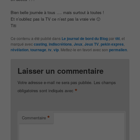
Bien belle journée à tous …. mais surtout à toutes !
Et n’oubliez pas la TV ce n’est pas la vraie vie 🙂
Titi
Ce contenu a été publié dans
Le journal de bord du Blog
par
titi
, et
marqué avec
casting
,
indiscrétions
,
Jeux
,
Jeux TV
,
pekin expres
,
révélation
,
tournage
,
tv
,
vip
. Mettez-le en favori avec son
permalien
.
Laisser un commentaire
Votre adresse e-mail ne sera pas publiée.
Les champs
*
obligatoires sont indiqués avec
*
Commentaire