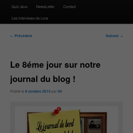
Quiz Jeux
NewsLetter
Contact
Les interviews de Lora
Navigation
←
Précédent
Suivant
→
des
articles
Le 8éme jour sur notre
journal du blog !
Publié le
8 octobre 2013
par
titi