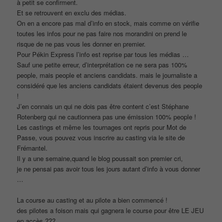
à petit se confirment.
Et se retrouvent en exclu des médias.
On en a encore pas mal d’info en stock, mais comme on vérifie
toutes les infos pour ne pas faire nos morandini on prend le
risque de ne pas vous les donner en premier.
Pour Pékin Express l’info est reprise par tous les médias …
Sauf une petite erreur, d’interprétation ce ne sera pas 100%
people, mais people et anciens candidats. mais le journaliste a
considéré que les anciens candidats étaient devenus des people
!
J’en connais un qui ne dois pas être content c’est Stéphane
Rotenberg qui ne cautionnera pas une émission 100% people !
Les castings et même les tournages ont repris pour Mot de
Passe, vous pouvez vous inscrire au casting via le site de
Frémantel.
Il y a une semaine,quand le blog poussait son premier cri,
je ne pensai pas avoir tous les jours autant d’info à vous donner
…
La course au casting et au pilote a bien commencé !
des pilotes a foison mais qui gagnera le course pour être LE JEU
en accès ???