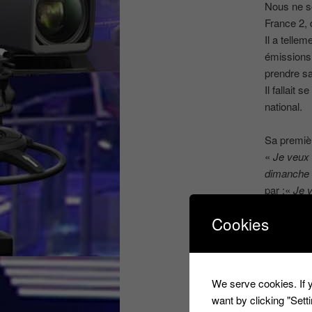
Nous ne so
France 2, 
Il a tellem
émissions,
prendre sa
Il fallait 
national.
Sa premièr
«
Je veux 
dimanche s
par :«
Je v
dimanche, 
Cookies
Mais il va 
:
‘
Manger de
We serve cookies. If y
want by clicking "Set