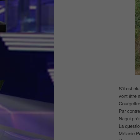
S’il est é
vont être 
Courgettes
Par contre
Nagui prés
La questio
Mélanie P