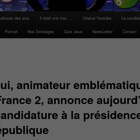
ulisses des jeux
Il était une fois ….
Chaine Youtube
Le candid
Portrait
Nos Sondages
Quiz Jeux
NewsLetter
Contact
ui, animateur emblématiq
France 2, annonce aujourd
candidature à la présidenc
république