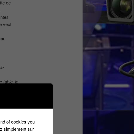
tte de
.
entes
e veut
eau
le
 table, le
obligatoire
 !
‘
kind of cookies you
ez simplement sur