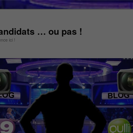
andidats … ou pas !
ce ici !