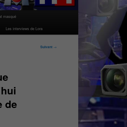
at masqué
Les interviews de Lora
Suivant
→
ue
’hui
e de