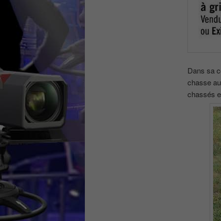
Dans sa co
chasse aux
chassés et