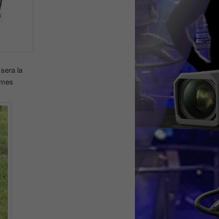
 sera la
gumes