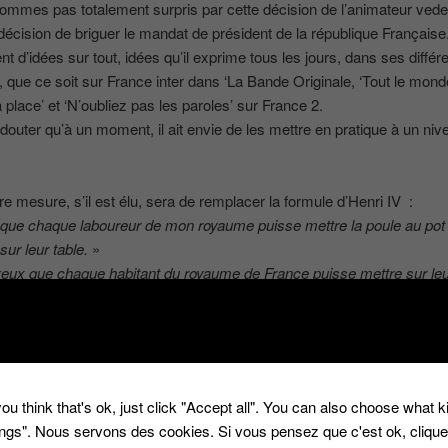
mmes pas totalement surpris par cette décision de l’animateur vede
décision de briguer le mandat de président de la république Française
ent d’idées sur tout, idées qu’il exprime tous les jours, dans ses différ
 que ce soit sur France inter dans ‘La Bande Originale, ‘Tout le mond
 place’ et ‘N’oubliez pas les paroles’ sur France 2.
se douter qu’à un moment, il ait envie de les mettre en pratique à un niv
e mesure, s’il est élu, sera de remplacer la formule d’Henri IV :
que chaque laboureur de mon royaume puisse mettre la poule au pot 
ur leur table.
»
eux que chaque habitant du royaume de France puisse mettre sur leur
un Curry végétarien au tofu et aux légumes.
»
plus loin, il désire, que sur toutes les côtes de bœuf il y ait la mention 
 la viande nuit gravement à la santé de la vache et provoque sa mort
ou think that's ok, just click "Accept all". You can also choose what 
tings". Nous servons des cookies. Si vous pensez que c'est ok, cliqu