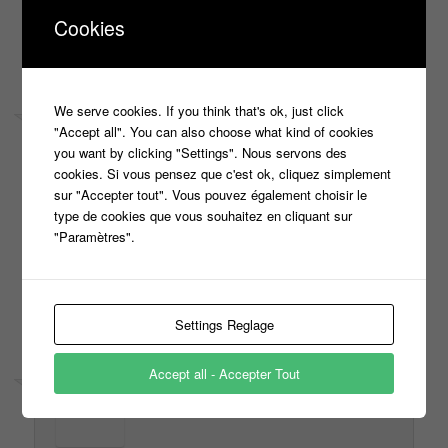
Cookies
↓
Répondre
We serve cookies. If you think that's ok, just click
"Accept all". You can also choose what kind of cookies
you want by clicking "Settings". Nous servons des
cookies. Si vous pensez que c'est ok, cliquez simplement
sur "Accepter tout". Vous pouvez également choisir le
Le
5 juin 2020 à 20 h 48 min
,
Lemee valerie
a dit :
type de cookies que vous souhaitez en cliquant sur
Bonjour à l équipe de cyril j adore ton émission et j
"Paramètres".
aimerais participé pour gagner les plus grosse sommes et
plumer la pince .
↓
Répondre
Settings Reglage
Accept all - Accepter Tout