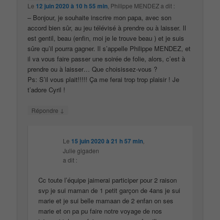
Le
12 juin 2020 à 10 h 55 min
,
Philippe MENDEZ
a dit :
– Bonjour, je souhaite inscrire mon papa, avec son
accord bien sûr, au jeu télévisé à prendre ou à laisser. Il
est gentil, beau (enfin, moi je le trouve beau ) et je suis
sûre qu’il pourra gagner. Il s’appelle Philippe MENDEZ, et
il va vous faire passer une soirée de folie, alors, c’est à
prendre ou à laisser… Que choisissez-vous ?
Ps: S’il vous plait!!!!! Ça me ferai trop trop plaisir ! Je
t’adore Cyril !
↓
Répondre
Le
15 juin 2020 à 21 h 57 min
,
Julie gigaden
a dit :
Cc toute l’équipe jaimerai participer pour 2 raison
svp je sui maman de 1 petit garçon de 4ans je sui
marie et je sui belle mamaan de 2 enfan on ses
marie et on pa pu faire notre voyage de nos