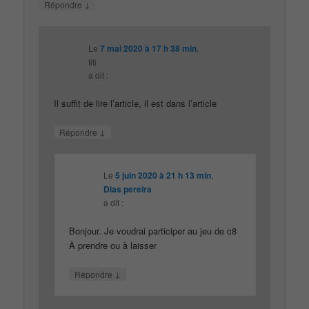
↓
Répondre
Le
7 mai 2020 à 17 h 38 min
,
titi
a dit :
Il suffit de lire l’article, il est dans l’article
↓
Répondre
Le
5 juin 2020 à 21 h 13 min
,
Dias pereira
a dit :
Bonjour. Je voudrai participer au jeu de c8
À prendre ou à laisser
↓
Répondre