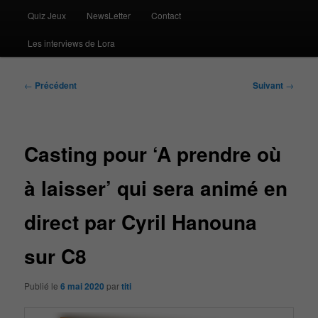
Quiz Jeux
NewsLetter
Contact
Les interviews de Lora
Navigation
←
Précédent
Suivant
→
des
articles
Casting pour ‘A prendre où
à laisser’ qui sera animé en
direct par Cyril Hanouna
sur C8
Publié le
6 mai 2020
par
titi