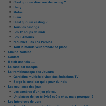
C’est quoi un directeur de casting ?
Harry
Motus
Slam
C’est quoi un casting ?
Tous les castings
Les 12 coups de midi
Les Z’Amours
N’oubliez Pas Les Paroles
Tout le monde veut prendre sa place
Chaine Youtube
Contact
Il était une fois ….
Le candidat masqué
Le trombinoscope des Joueurs
Géraldine multirécidiviste des émissions TV
Serge le candidat qui a peur du noir.
Les coulisses des jeux
Les caméras d’un jeu plateau
Un plateau de jeu télévisé coûte cher, mais pourquoi ?
Les interviews de Lora