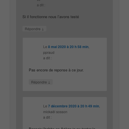
a dit :
Si il fonctionne nous l’avons testé
↓
Répondre
Le
8 mai 2020 à 20 h 58 min
,
ppraud
a dit :
Pas encore de reponse à ce jour.
↓
Répondre
Le
7 décembre 2020 à 20 h 49 min
,
mickaël sosson
a dit :
Bonsoir j’habite en Ariège je px tenter le