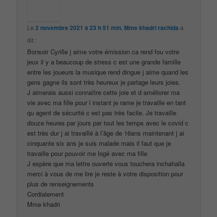
Le
2 novembre 2021 à 23 h 51 min
,
Mme khadri rachida
a
dit :
Bonsoir Cyrille j aime votre émission ca rend fou votre
jeux il y a beaucoup de stress c est une grande famille
entre les joueurs la musique rend dingue j aime quand les
gens gagne ils sont très heureux je partage leurs joies.
J aimerais aussi connaître cette joie et d améliorer ma
vie avec ma fille pour l instant je rame je travaille en tant
qu agent de sécurité c est pas très facile. Je travaille
douze heures par jours par tout les temps avec le covid c
est très dur j ai travaillé à l’âge de 16ans maintenant j ai
cinquante six ans je suis malade mais il faut que je
travaille pour pouvoir me logé avec ma fille
J espère que ma lettre ouverte vous touchera inchahalla
merci à vous de me lire je reste à votre disposition pour
plus de renseignements
Cordialement
Mme khadri