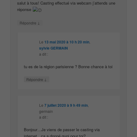
salut à tous! Casting effectué via webcam j’attends une
réponse
↓
Répondre
Le
13 mai 2020 à 10 h 20 min
,
sylvie GERMAIN
a dit :
tu es de la région parisienne ? Bonne chance à toi
↓
Répondre
Le
7 juillet 2020 à 9 h 49 min
,
germain
a dit :
Bonjour…Je viens de passer le casting via
internet…ça a donné quoi pour toi?