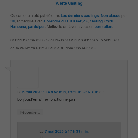
‘
Alerte Casting
‘
Ce contenu a été publié dans
Les derniers castings
,
Non classé
par
titi
, et marqué avec
a prendre ou a laisser
,
c8
,
casting
,
Cyril
Hanouna
,
participer
. Mettez-le en favori avec son
permalien
.
25 RÉFLEXIONS SUR «
CASTING POUR ‘A PRENDRE OÙ À LAISSER’ QUI
SERA ANIMÉ EN DIRECT PAR CYRIL HANOUNA SUR C8
»
Le
6 mai 2020 à 14 h 52 min
,
YVETTE GENDRE
a dit :
bonjour,l’email ne fonctionne pas
↓
Répondre
Le
7 mai 2020 à 17 h 38 min
,
titi