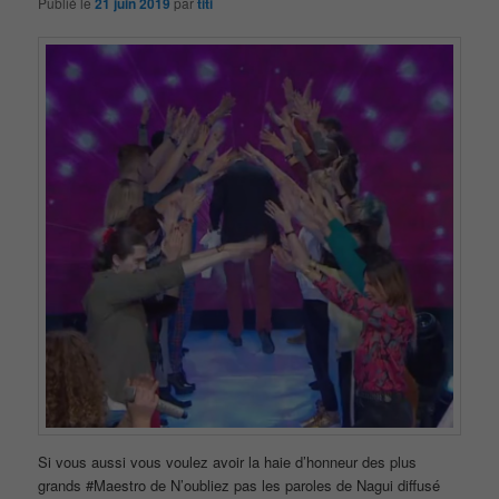
Publié le
21 juin 2019
par
titi
Si vous aussi vous voulez avoir la haie d’honneur des plus
grands #Maestro de N’oubliez pas les paroles de Nagui diffusé