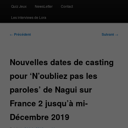
Quiz Jeux
NewsLetter
Contact
Les interviews de Lora
Navigation
←
Précédent
Suivant
→
des
articles
Nouvelles dates de casting
pour ‘N’oubliez pas les
paroles’ de Nagui sur
France 2 jusqu’à mi-
Décembre 2019