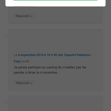
Cordialement .
↓
Répondre
Le
9 septembre 2019 à 16 h 36 min
,
Dupuich Fabienne (
Fally )
a dit :
Je pense participer au casting de n’oubliez pas les
paroles à Arras le 4 novembre .
↓
Répondre