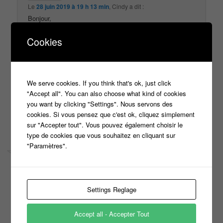
Le
28 juin 2019 à 19 h 13 min
,
Cindy
a dit :
Bonjour,
Le 7 septembre, vous serez à Reins ou il y a une erreur
Cookies
et c’est Reims ?
En vous remerciant
We serve cookies. If you think that's ok, just click
Cindy
"Accept all". You can also choose what kind of cookies
you want by clicking "Settings". Nous servons des
↓
Répondre
cookies. Si vous pensez que c'est ok, cliquez simplement
sur "Accepter tout". Vous pouvez également choisir le
type de cookies que vous souhaitez en cliquant sur
"Paramètres".
Settings Reglage
Le
1 juillet 2019 à 16 h 35 min
,
Carole
a dit :
Bonjour à toute l’équipe de » N’oubliez pas les paroles »
Je n’arrive pas à joindre votre standard .
Accept all - Accepter Tout