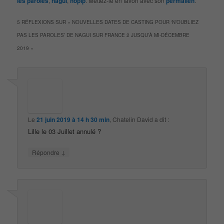
les paroles
,
nagui
,
noplp
. Mettez-le en favori avec son
permalien
.
5 RÉFLEXIONS SUR «
NOUVELLES DATES DE CASTING POUR ‘N’OUBLIEZ
PAS LES PAROLES’ DE NAGUI SUR FRANCE 2 JUSQU’À MI-DÉCEMBRE
2019
»
Le
21 juin 2019 à 14 h 30 min
,
Chatelin David
a dit :
Lille le 03 Juillet annulé ?
↓
Répondre