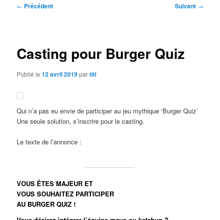
Navigation
←
Précédent
Suivant
→
des
articles
Casting pour Burger Quiz
Publié le
12 avril 2019
par
titi
Qui n’a pas eu envie de participer au jeu mythique ‘Burger Quiz’
Une seule solution, s’inscrire pour le casting.
Le texte de l’annonce :
VOUS ÊTES MAJEUR ET
Necessary -
VOUS SOUHAITEZ PARTICIPER
Nécessaire
AU BURGER QUIZ !
These cookies
are not
Vous désirez intégrer l’équipe mayo ou ketchup ?