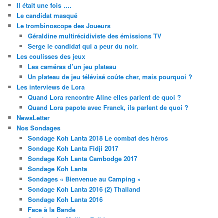
as you visit
Il était une fois ….
our site, you
Le candidat masqué
increase the
Le trombinoscope des Joueurs
chance of
Géraldine multirécidiviste des émissions TV
seeing
Serge le candidat qui a peur du noir.
personalized
Les coulisses des jeux
content and
Les caméras d’un jeu plateau
offers. En
Un plateau de jeu télévisé coûte cher, mais pourquoi ?
partageant
Les interviews de Lora
vos intérêts et
votre
Quand Lora rencontre Aline elles parlent de quoi ?
comportement
Quand Lora papote avec Franck, ils parlent de quoi ?
lorsque vous
NewsLetter
visitez notre
Nos Sondages
site, vous
Sondage Koh Lanta 2018 Le combat des héros
augmentez les
Sondage Koh Lanta Fidji 2017
chances de
Sondage Koh Lanta Cambodge 2017
voir du
Sondage Koh Lanta
contenu et des
Sondages « Bienvenue au Camping »
offres
personnalisés.
Sondage Koh Lanta 2016 (2) Thailand
Sondage Koh Lanta 2016
Face à la Bande