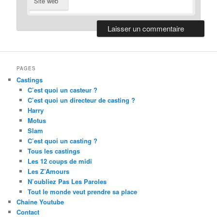
Site web
refuse these
cookies, some
functionality
will disappear
from the
website. Afin
que notre site
Web
PAGES
fonctionne au
Castings
mieux lors de
C’est quoi un casteur ?
votre visite. Si
C’est quoi un directeur de casting ?
vous refusez
Harry
ces cookies,
Motus
certaines
Slam
fonctionnalités
C’est quoi un casting ?
disparaîtront
Tous les castings
du site.
Les 12 coups de midi
Les Z’Amours
N’oubliez Pas Les Paroles
Marketing
Tout le monde veut prendre sa place
By sharing
Chaine Youtube
your interests
and behavior
Contact