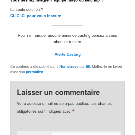
optional. They
are needed for
La seule solution ?
the website to
CLIC ICI pour vous inscrire !
function. Ces
cookies ne
sont pas
Pour ne marquer aucune annonce casting pensez à vous
facultatifs. Ils
abonner à notre
sont
nécessaires au
‘
Alerte Casting
‘
fonctionnement
du site Web.
Ce contenu a été publié dans
Non classé
par
titi
. Mettez-le en favori
avec son
permalien
.
Statistics
Statistiques
Laisser un commentaire
In order for
us to improve
the website's
Votre adresse e-mail ne sera pas publiée.
Les champs
functionality
*
obligatoires sont indiqués avec
and
structure,
based on
how the