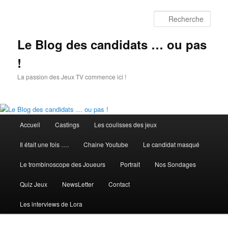
Aller
au
Rech
contenu
principal
Le Blog des candidats … ou pas
!
La passion des Jeux TV commence ici !
Menu
Accueil
Castings
Les coulisses des jeux
principal
Il était une fois ….
Chaine Youtube
Le candidat masqué
Le trombinoscope des Joueurs
Portrait
Nos Sondages
Quiz Jeux
NewsLetter
Contact
Les interviews de Lora