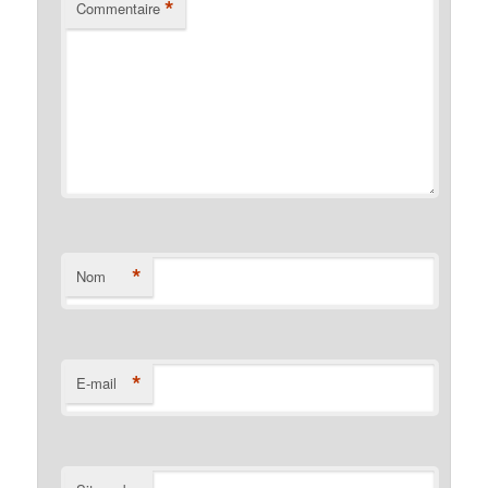
*
Commentaire
website is
used. Afin
que nous
puissions
améliorer la
fonctionnalité
et la structure
du site Web,
en fonction
de la
manière dont
le site Web
est utilisé.
*
Nom
Experience
In order for
our website to
*
E-mail
perform as
well as
possible
during your
visit. If you