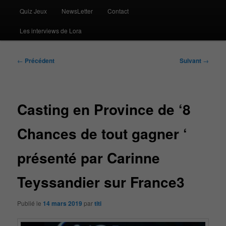
Quiz Jeux
NewsLetter
Contact
Les interviews de Lora
Navigation
←
Précédent
Suivant
→
des
articles
Casting en Province de ‘8
Chances de tout gagner ‘
présenté par Carinne
Teyssandier sur France3
Publié le
14 mars 2019
par
titi