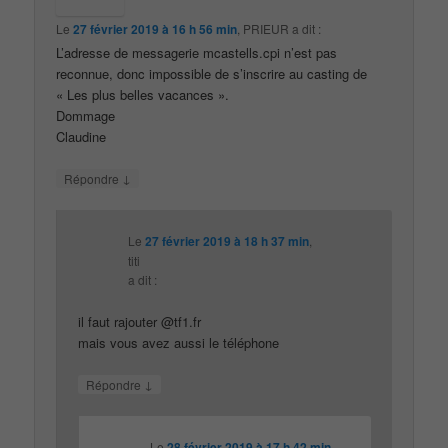
Le
27 février 2019 à 16 h 56 min
,
PRIEUR
a dit :
L’adresse de messagerie mcastells.cpi n’est pas
reconnue, donc impossible de s’inscrire au casting de
« Les plus belles vacances ».
Dommage
Claudine
↓
Répondre
Le
27 février 2019 à 18 h 37 min
,
titi
a dit :
il faut rajouter @tf1.fr
mais vous avez aussi le téléphone
↓
Répondre
Le
28 février 2019 à 17 h 42 min
,