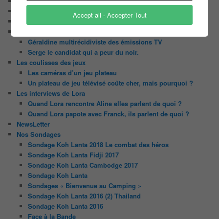
Contact
Il était une fois ….
Accept all - Accepter Tout
Le candidat masqué
Le trombinoscope des Joueurs
Géraldine multirécidiviste des émissions TV
Serge le candidat qui a peur du noir.
Les coulisses des jeux
Les caméras d’un jeu plateau
Un plateau de jeu télévisé coûte cher, mais pourquoi ?
Les interviews de Lora
Quand Lora rencontre Aline elles parlent de quoi ?
Quand Lora papote avec Franck, ils parlent de quoi ?
NewsLetter
Nos Sondages
Sondage Koh Lanta 2018 Le combat des héros
Sondage Koh Lanta Fidji 2017
Sondage Koh Lanta Cambodge 2017
Sondage Koh Lanta
Sondages « Bienvenue au Camping »
Sondage Koh Lanta 2016 (2) Thailand
Sondage Koh Lanta 2016
Face à la Bande