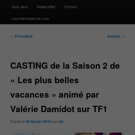
Quiz Jeux
NewsLetter
Contact
Les interviews de Lora
Navigation
←
Précédent
Suivant
→
des
articles
CASTING de la Saison 2 de
« Les plus belles
vacances » animé par
Valérie Damidot sur TF1
Publié le
26 février 2019
par
titi