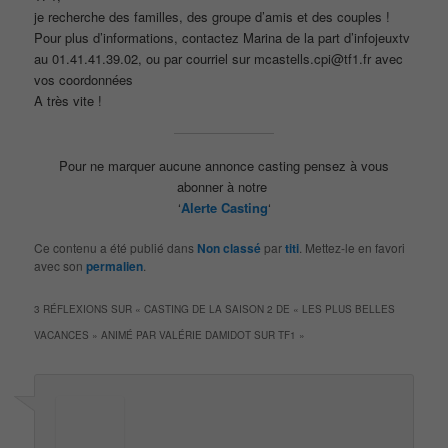
je recherche des familles, des groupe d’amis et des couples !
Pour plus d’informations, contactez Marina de la part d’infojeuxtv
au 01.41.41.39.02, ou par courriel sur mcastells.cpi@tf1.fr avec
vos coordonnées
A très vite !
Pour ne marquer aucune annonce casting pensez à vous
abonner à notre
‘
Alerte Casting
‘
Ce contenu a été publié dans
Non classé
par
titi
. Mettez-le en favori
avec son
permalien
.
3 RÉFLEXIONS SUR «
CASTING DE LA SAISON 2 DE « LES PLUS BELLES
VACANCES » ANIMÉ PAR VALÉRIE DAMIDOT SUR TF1
»