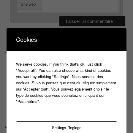
Site web
Cookies
PAGES
Castings
C’est quoi un casteur ?
We serve cookies. If you think that's ok, just click
C’est quoi un directeur de casting ?
"Accept all". You can also choose what kind of cookies
Harry
you want by clicking "Settings". Nous servons des
Motus
cookies. Si vous pensez que c'est ok, cliquez simplement
Slam
sur "Accepter tout". Vous pouvez également choisir le
C’est quoi un casting ?
type de cookies que vous souhaitez en cliquant sur
Tous les castings
"Paramètres".
Les 12 coups de midi
Les Z’Amours
N’oubliez Pas Les Paroles
Tout le monde veut prendre sa place
Chaine Youtube
Settings Reglage