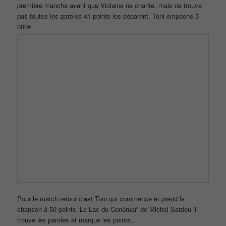
‘Il me dit que je suis belle’ de Patrici Kass qui lui permet de
gagner les 40 points
Franck en profite et prend la chanson d’Amir ‘On dirait’ et marque
les 50 points