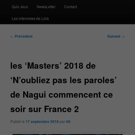
Quiz Jeux
NewsLetter
Contact
Les interviews de Lora
Navigation
←
Précédent
Suivant
→
des
articles
les ‘Masters’ 2018 de
‘N’oubliez pas les paroles’
de Nagui commencent ce
soir sur France 2
Publié le
17 septembre 2018
par
titi