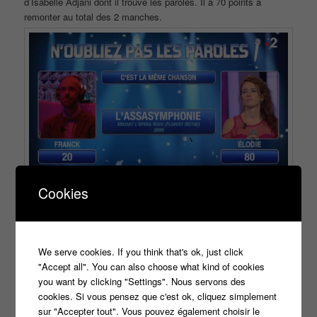
d’Isabelle Adjani dont il trouve les paroles. Il a 70 points à
remonter au total des 2 manches.
Cookies
Pour la même chanson, c’est ‘L’assasymphonie’ de Mozart
l’opèra rock,
Élodie fini sur un score de 178, Franck découvre la chanson et
pense que cela va être dur de battre Élodie.
We serve cookies. If you think that's ok, just click
Et il a raison de douter, il perd la deuxième manche
"Accept all". You can also choose what kind of cookies
you want by clicking "Settings". Nous servons des
cookies. Si vous pensez que c'est ok, cliquez simplement
sur "Accepter tout". Vous pouvez également choisir le