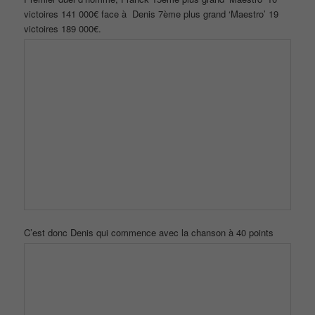
Pour la deuxième manche c’est Franck qui commence
avec ‘Ma Philosophie’ d’Amel Bent pour 50 points qu’il marque,
Denis répond avec la chanson à 40 points ‘Je te donne’ de JJ
Goldman et marque lui aussi les points.
On continue a marquer des point avec ‘Il ne rentre pas ce soir ‘
d’Eddy Mitchel pour Franck c’est ‘Week-end a Rome’ d’Étienne
Daho , il ne trouve pas les paroles.
Au final c’est Franck qui a 40 points d’avance avant la même
chanson.