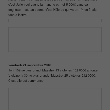
c’est Julien qui gagne la manche et met 5 000€ dans sa
cagnotte, mais au scores c’est Héloïse qui va en 1/4 de finale
face à Hervé !
Vendredi 21 septembre 2018
Toni 10ème plus grand ‘Maestro’ 13 victoires 162 000€ affronte
Violaine la 3ème plus grande ‘Maestro’ 25 victoires 242 000€.
C’est elle qui commence.
Bien sur elle prend la chanson à 50 points ‘Bella’ de Maitre Gims
Elle marque ses premier 50 points, Toni pour la chanson à 40
point prend ‘Immortelle’ de Lara Fabian,