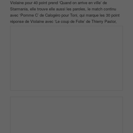
‘T’es yeux noirs’ d’indochine c’est pour Denis la chanson à 30
points qu’il marque.
pour Franck c’est ‘Femme Femme Femme’ de Serge Lama on
arrive à la même chanson sur une égalité parfaite.