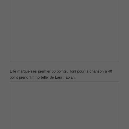
Avant la même chanson, 20 points les séparent, mais Tony fait
le même coup à Violaine que dans la première manche et trouve
toute les paroles, il est irrattrapable !
Il gagne la deuxième manche et donc le match avec 25 000€
dans sa cagnotte
C’est Toni qu’on retrouve en 1/4 de finale face au gagnant de
demain
Samedi 22 septembre 2018
Premier duel d’homme, Franck 15éme plus grand ‘Maestro’ 10
victoires 141 000€ face à Denis 7ème plus grand ‘Maestro’ 19
victoires 189 000€.