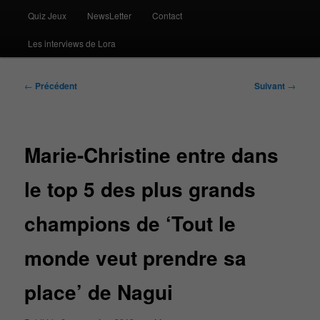
Quiz Jeux
NewsLetter
Contact
Les interviews de Lora
Navigation
←
Précédent
Suivant
→
des
articles
Marie-Christine entre dans
le top 5 des plus grands
champions de ‘Tout le
monde veut prendre sa
place’ de Nagui