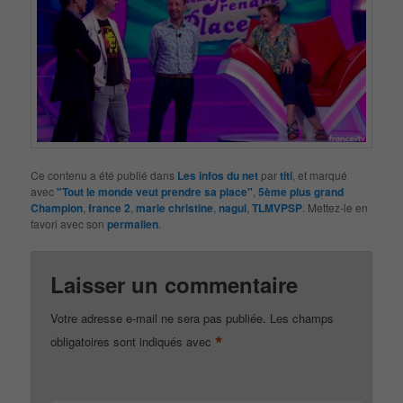
Ce contenu a été publié dans
Les infos du net
par
titi
, et marqué
avec
"Tout le monde veut prendre sa place"
,
5ème plus grand
Champion
,
france 2
,
marie christine
,
nagui
,
TLMVPSP
. Mettez-le en
favori avec son
permalien
.
Laisser un commentaire
Votre adresse e-mail ne sera pas publiée.
Les champs
*
obligatoires sont indiqués avec