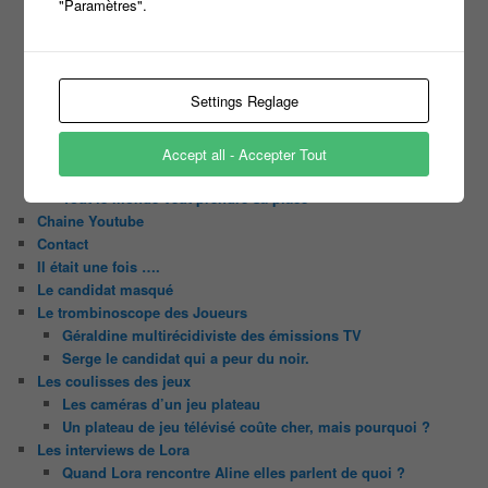
"Paramètres".
Harry
Motus
Slam
C’est quoi un casting ?
Settings Reglage
Tous les castings
Les 12 coups de midi
Les Z’Amours
Accept all - Accepter Tout
N’oubliez Pas Les Paroles
Tout le monde veut prendre sa place
Chaine Youtube
Contact
Il était une fois ….
Le candidat masqué
Le trombinoscope des Joueurs
Géraldine multirécidiviste des émissions TV
Serge le candidat qui a peur du noir.
Les coulisses des jeux
Les caméras d’un jeu plateau
Un plateau de jeu télévisé coûte cher, mais pourquoi ?
Les interviews de Lora
Quand Lora rencontre Aline elles parlent de quoi ?