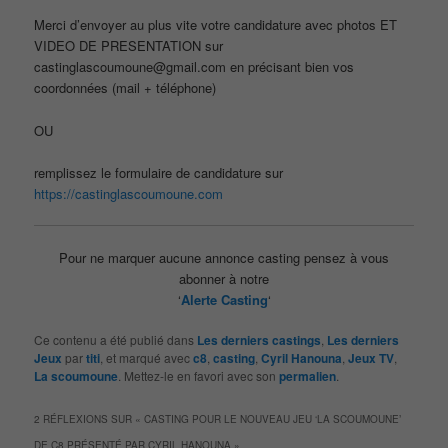
Merci d’envoyer au plus vite votre candidature avec photos ET
VIDEO DE PRESENTATION sur
castinglascoumoune@gmail.com en précisant bien vos
coordonnées (mail + téléphone)
OU
remplissez le formulaire de candidature sur
https://castinglascoumoune.com
Pour ne marquer aucune annonce casting pensez à vous
abonner à notre
‘
Alerte Casting
‘
Ce contenu a été publié dans
Les derniers castings
,
Les derniers
Jeux
par
titi
, et marqué avec
c8
,
casting
,
Cyril Hanouna
,
Jeux TV
,
La scoumoune
. Mettez-le en favori avec son
permalien
.
2 RÉFLEXIONS SUR «
CASTING POUR LE NOUVEAU JEU ‘LA SCOUMOUNE’
DE C8 PRÉSENTÉ PAR CYRIL HANOUNA
»