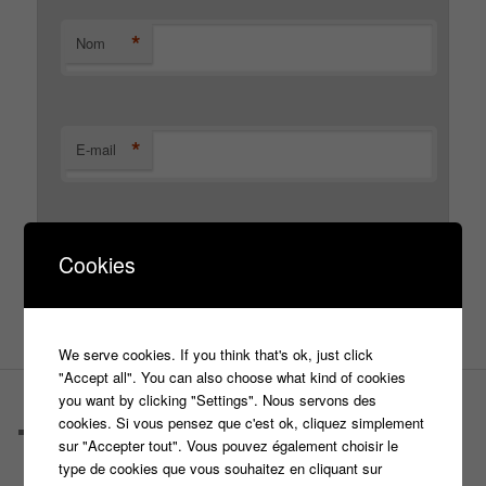
*
Nom
*
E-mail
Site web
Cookies
We serve cookies. If you think that's ok, just click
"Accept all". You can also choose what kind of cookies
you want by clicking "Settings". Nous servons des
PAGES
cookies. Si vous pensez que c'est ok, cliquez simplement
Castings
sur "Accepter tout". Vous pouvez également choisir le
C’est quoi un casteur ?
type de cookies que vous souhaitez en cliquant sur
C’est quoi un directeur de casting ?