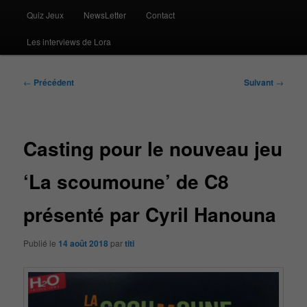
Quiz Jeux
NewsLetter
Contact
Les interviews de Lora
Navigation
←
Précédent
Suivant
→
des
articles
Casting pour le nouveau jeu
‘La scoumoune’ de C8
présenté par Cyril Hanouna
Publié le
14 août 2018
par
titi