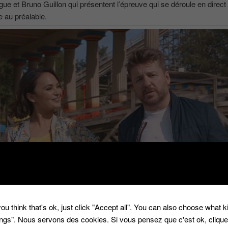
gue et Bruno Guillon qui présentent l’épreuve qui se déroule en direct 
e au préalable.
ou think that's ok, just click "Accept all". You can also choose what 
tings". Nous servons des cookies. Si vous pensez que c'est ok, cliqu