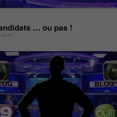
andidats … ou pas !
ce ici !