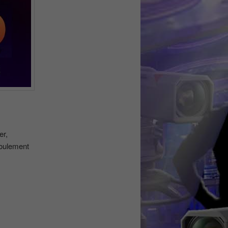
er,
roulement