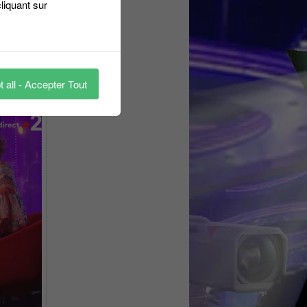
liquant sur
nt mais
 all - Accepter Tout