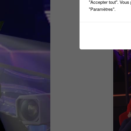
"Accepter tout". Vous
"Paramètres".
Côté candi
des ‘Peopl