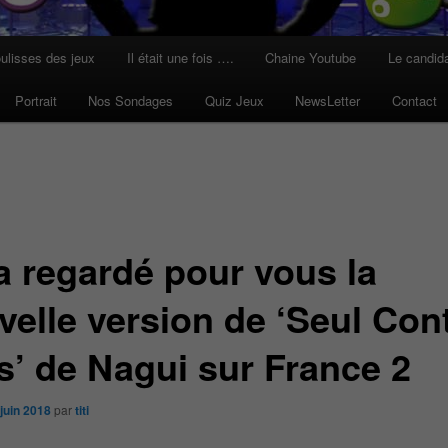
ulisses des jeux
Il était une fois ….
Chaine Youtube
Le candid
Portrait
Nos Sondages
Quiz Jeux
NewsLetter
Contact
a regardé pour vous la
velle version de ‘Seul Con
s’ de Nagui sur France 2
juin 2018
par
titi