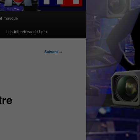
at masqué
Les interviews de Lora
Suivant
→
tre