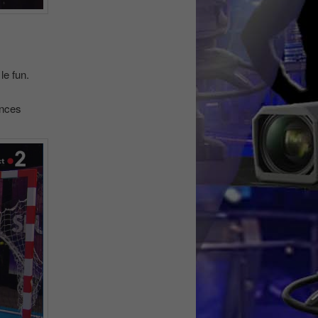
le fun.
ances