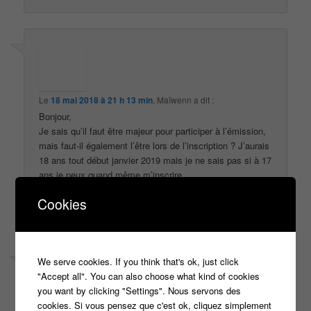
Le
18 mai 2018 à 21 h 13 min
,
Maïwenn
a dit :
Bonjour,
Je sais qu’il faut être majeur pour participer à l’émission,
mais faut-il également l’être lors de l’inscription ? J’aurais
18 ans tout début janvier 2019 mais je ne sais pas si à 17
ans je peux quand même m’inscrire
Cookies
↓
Répondre
We serve cookies. If you think that's ok, just click
"Accept all". You can also choose what kind of cookies
you want by clicking "Settings". Nous servons des
cookies. Si vous pensez que c'est ok, cliquez simplement