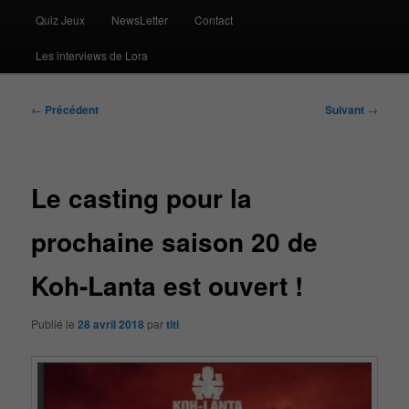
Quiz Jeux
NewsLetter
Contact
Les interviews de Lora
Navigation
←
Précédent
Suivant
→
des
articles
Le casting pour la
prochaine saison 20 de
Koh-Lanta est ouvert !
Publié le
28 avril 2018
par
titi