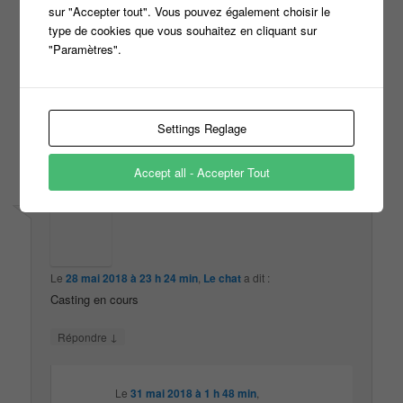
Le
27 mai 2018 à 11 h 27 min
,
MARTZ
a dit :
sur "Accepter tout". Vous pouvez également choisir le
bonjour
type de cookies que vous souhaitez en cliquant sur
je suis l’émission koh lanta depuis 2001
"Paramètres".
je voudrais inscrire mon marie pour le koh lanta 20
mais il ne le c’est pas j’espère qu’il y participera
cordialement
Settings Reglage
↓
Répondre
Accept all - Accepter Tout
Le
28 mai 2018 à 23 h 24 min
,
Le chat
a dit :
Casting en cours
↓
Répondre
Le
31 mai 2018 à 1 h 48 min
,