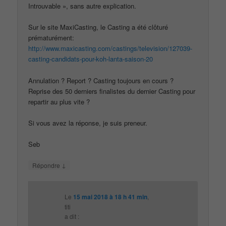
Introuvable », sans autre explication.
Sur le site MaxiCasting, le Casting a été clôturé
prématurément:
http://www.maxicasting.com/castings/television/127039-
casting-candidats-pour-koh-lanta-saison-20
Annulation ? Report ? Casting toujours en cours ?
Reprise des 50 derniers finalistes du dernier Casting pour
repartir au plus vite ?
Si vous avez la réponse, je suis preneur.
Seb
↓
Répondre
Le
15 mai 2018 à 18 h 41 min
,
titi
a dit :