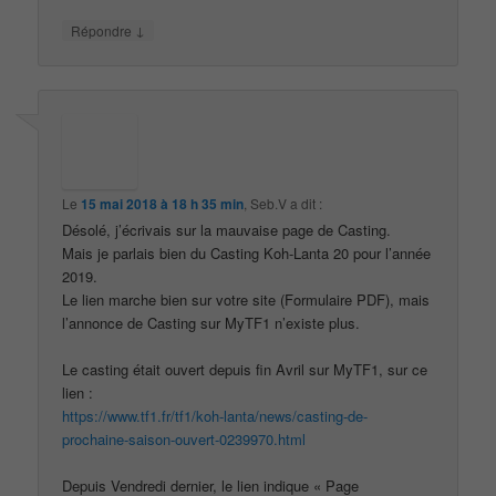
↓
Répondre
Le
15 mai 2018 à 18 h 35 min
,
Seb.V
a dit :
Désolé, j’écrivais sur la mauvaise page de Casting.
Mais je parlais bien du Casting Koh-Lanta 20 pour l’année
2019.
Le lien marche bien sur votre site (Formulaire PDF), mais
l’annonce de Casting sur MyTF1 n’existe plus.
Le casting était ouvert depuis fin Avril sur MyTF1, sur ce
lien :
https://www.tf1.fr/tf1/koh-lanta/news/casting-de-
prochaine-saison-ouvert-0239970.html
Depuis Vendredi dernier, le lien indique « Page