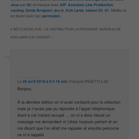
Jeux
par
titi
, et marqué avec
AlP
,
Aventure Line Production
,
casting
,
Denis Brognart
,
jeu tv
,
Koh Lanta
,
saison 20
,
tf1
. Mettez-le
en favori avec son
permalien
.
9 RÉFLEXIONS SUR «
LE CASTING POUR LA PROCHAINE SAISON 20 DE
KOH-LANTA EST OUVERT !
»
Le
28 avril 2018 à 9 h 16 min
,
François PASETTI
a dit :
Bonjour,
À la dernière édition on m’avait contacté pour la sélection
mais je n’avais pas pu répondre à l’appel téléphonique
étant à cet instant occupé … on m’a donc laissé un
message me demandant si j’étais toujours partant et en
me disant que l’on allait me rappeler et ensuite personne
ne m’a rappelé