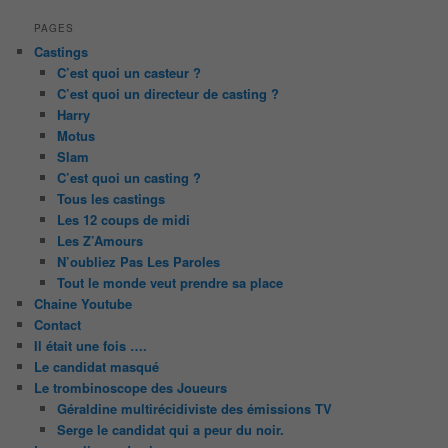
PAGES
Castings
C’est quoi un casteur ?
C’est quoi un directeur de casting ?
Harry
Motus
Slam
C’est quoi un casting ?
Tous les castings
Les 12 coups de midi
Les Z’Amours
N’oubliez Pas Les Paroles
Tout le monde veut prendre sa place
Chaine Youtube
Contact
Il était une fois ….
Le candidat masqué
Le trombinoscope des Joueurs
Géraldine multirécidiviste des émissions TV
Serge le candidat qui a peur du noir.