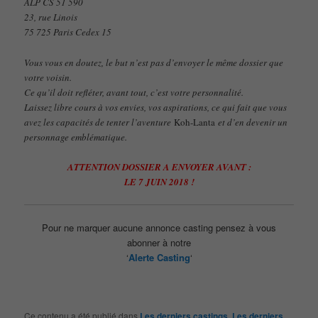
ALP CS 51 590
23, rue Linois
75 725 Paris Cedex 15
Vous vous en doutez, le but n’est pas d’envoyer le même dossier que
votre voisin.
Ce qu’il doit refléter, avant tout, c’est votre personnalité.
Laissez libre cours à vos envies, vos aspirations, ce qui fait que vous
avez les capacités de tenter l’aventure
Koh-Lanta
et d’en devenir un
personnage emblématique.
ATTENTION DOSSIER A ENVOYER AVANT :
LE 7 JUIN 2018 !
Pour ne marquer aucune annonce casting pensez à vous
abonner à notre
‘
Alerte Casting
‘
Ce contenu a été publié dans
Les derniers castings
,
Les derniers