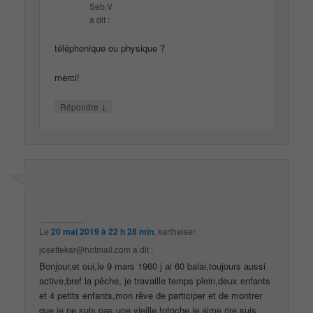
Seb.V
a dit :
téléphonique ou physique ?
merci!
↓
Répondre
Le
20 mai 2019 à 22 h 28 min
,
kartheiser
josettekar@hotmail.com
a dit :
Bonjour,et oui,le 9 mars 1960 j ai 60 balai,toujours aussi
active,bref la pêche, je travaille temps plein,deux enfants
et 4 petits enfants,mon rêve de participer et de montrer
que je ne suis pas une vieille,totoche,je aime rire,suis