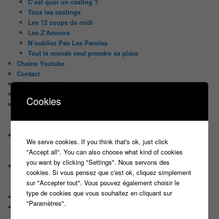
C’est quoi un casting ?
Tous les castings
Les 12 coups de midi
Les Z’Amours
N’oubliez Pas Les Paroles
Tout le monde veut prendre sa place
Chaine Youtube
Contact
Il était une fois ….
Le candidat masqué
Cookies
Le trombinoscope des Joueurs
Géraldine multirécidiviste des émissions TV
Serge le candidat qui a peur du noir.
Les coulisses des jeux
We serve cookies. If you think that's ok, just click
Les caméras d’un jeu plateau
"Accept all". You can also choose what kind of cookies
Un plateau de jeu télévisé coûte cher, mais pourquoi ?
you want by clicking "Settings". Nous servons des
Les interviews de Lora
cookies. Si vous pensez que c'est ok, cliquez simplement
Quand Lora rencontre Aline elles parlent de quoi ?
sur "Accepter tout". Vous pouvez également choisir le
Quand Lora papote avec Franck, ils parlent de quoi ?
type de cookies que vous souhaitez en cliquant sur
NewsLetter
"Paramètres".
Nos Sondages
Sondage Koh Lanta 2018 Le combat des héros