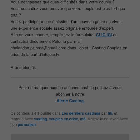
Vous connaissez quelques difficultés dans votre couple ?
Vous souhaitez vous prouver que votre couple est plus fort que
tout ?
Venez participer à une émission d’un nouveau genre en vivant
une experience sociale assez originale entourée d’expert.
Afin de vous inscrire, remplissez le formulaire
CLIC ICI
ou
contactez directement Paloma par mail
chalandon.paloma@gmail.com dans l’objet : Casting Couples en
crise de la part d’infojeuxtv
A très bientôt.
Pour ne marquer aucune annonce casting pensez à vous
abonner à notre
‘
Alerte Casting
‘
Ce contenu a été publié dans
Les derniers castings
par
titi
, et
marqué avec
casting
,
couples en crise
,
m6
. Mettez-le en favori avec
son
permalien
.