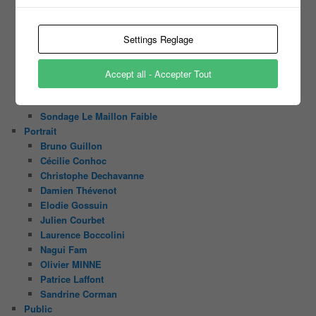
Sondage Koh Lanta Fidji 2017
Sondage Koh Lanta Cambodge 2017
Settings Reglage
Sondage Koh Lanta
Sondages « Bienvenue au Camping »
Sondage Koh Lanta 2016 (2) Thailand
Accept all - Accepter Tout
Sondage Koh Lanta 2016
Face à la Bande
Sondage Le Maillon Faible
Portrait
Bruno Guillon
Cécilie Conhoc
Christophe Dechavanne
Damien Thévenot
Elodie Gossuin
Julien Courbet
Laurence Boccolini
Nagui Fam
Olivier MINNE
Patrice Laffont
Sandrine Corman
Public