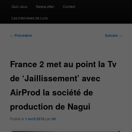
Quiz Jeux
NewsLetter
Contact
Les interviews de Lora
Navigation
←
Précédent
Suivant
→
des
articles
France 2 met au point la Tv
de ‘Jaillissement’ avec
AirProd la société de
production de Nagui
Publié le
1 avril 2018
par
titi