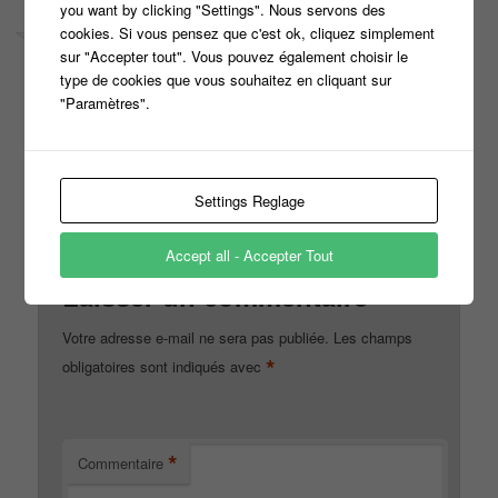
you want by clicking "Settings". Nous servons des
cookies. Si vous pensez que c'est ok, cliquez simplement
sur "Accepter tout". Vous pouvez également choisir le
type de cookies que vous souhaitez en cliquant sur
"Paramètres".
Le
2 avril 2018 à 10 h 51 min
,
jean luc
a dit :
ça sent le poisson ce post !!!!
↓
Répondre
Settings Reglage
Accept all - Accepter Tout
Laisser un commentaire
Votre adresse e-mail ne sera pas publiée.
Les champs
*
obligatoires sont indiqués avec
*
Commentaire