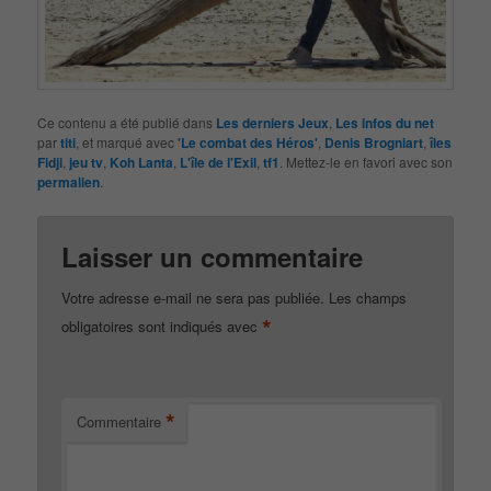
Ce contenu a été publié dans
Les derniers Jeux
,
Les infos du net
par
titi
, et marqué avec
'Le combat des Héros'
,
Denis Brogniart
,
îles
Fidji
,
jeu tv
,
Koh Lanta
,
L'île de l'Exil
,
tf1
. Mettez-le en favori avec son
permalien
.
Laisser un commentaire
Votre adresse e-mail ne sera pas publiée.
Les champs
*
obligatoires sont indiqués avec
*
Commentaire