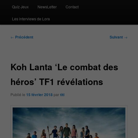
Quiz Jeux
NewsLetter
Contact
Les interviews de Lora
Navigation
←
Précédent
Suivant
→
des
articles
Koh Lanta ‘Le combat des
héros’ TF1 révélations
Publié le
15 février 2018
par
titi