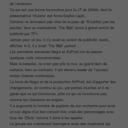
de l’émission.
Ce qui est une bonne locomotive pour le JT de 20h00, dont la
présentatrice ‘titulaire’ est Anne-Sophie Lapix.
Certains ne donnaient pas cher de la peau de ‘N’oubliez pas les
paroles’ face au mastodonte ‘The Wall’ lancé à grand renfort de
publicité par TF1.
Jamais pour un jeu, il n’y avait eu autant de publicité, spots,
affiches 4×3, il y avait ‘The Wall’ partout …
Les premières semaines Nagui et AirProd ont du passer
quelques nuits mouvementées.
Mais le karaoké, ne s’est pas pris le mur, au grand dam de
certains, bien au contraire, il est devenu leader de ‘l’access’
toutes chaines confondues.
La force de Nagui et de la production AirProd, est d’apporter des
changements, en continu au jeu, par petites touches et il ne
garde que ce qui fonctionne, jette ce qui ne fonctionne pas,
comme les chansons en anglais.
Il a augmenté le nombre de pupitres de son orchestre pour avoir
un son digne d’un bon concert live, créé des personnages avec
tous les ‘Zikos’ comme il aime à les appeler.
Le groupe est maintenant homogène avec des musiciens qui