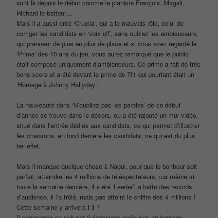
sont là depuis le début comme le pianiste François, Magali,
Richard le batteur…
Mais il a aussi créé ‘Cruella’, qui a le mauvais rôle, celui de
corriger les candidats en ‘voix off’, sans oublier les ambianceurs,
qui prennent de plus en plus de place et si vous avez regardé le
‘Prime’ des 10 ans du jeu, vous aurez remarqué que le public
était composé uniquement d’ambianceurs. Ce prime a fait de très
bons score et a été devant le prime de Tf1 qui pourtant était un
‘Homage à Johnny Hallyday’.
La nouveauté dans ‘N’oubliez pas les paroles’ de ce début
d’année se trouve dans le décors, où a été rajouté un mur vidéo,
situé dans l’entrée dédiée aux candidats, ce qui permet d’illustrer
les chansons, en fond derrière les candidats, ce qui est du plus
bel effet.
Mais il manque quelque chose à Nagui, pour que le bonheur soit
parfait, atteindre les 4 millions de téléspectateurs, car même si
toute la semaine dernière, il a été ‘Leader’, a battu des records
d’audience, il l’a frôlé, mais pas atteint le chiffre des 4 millions !
Cette semaine y arrivera-t-il ?
Il commence ce soir par 2 émissions spéciales en homage