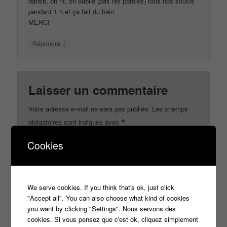
danse, on rit, on oublie (pas les paroles) tous nos soucis
pendant 1 h et ça fait du bien.
MERCI
↓
Répondre
Laisser un commentaire
Votre adresse e-mail ne sera pas publiée.
Les champs
*
obligatoires sont indiqués avec
Cookies
*
Commentaire
We serve cookies. If you think that's ok, just click
"Accept all". You can also choose what kind of cookies
you want by clicking "Settings". Nous servons des
cookies. Si vous pensez que c'est ok, cliquez simplement