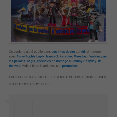
Ce contenu a été publié dans
Les infos du net
par
titi
, et marqué
avec
Anne-Sophie Lapix
,
france 2
,
karaoké
,
Maestro
,
n'oubliez pas
les paroles
,
nagui
,
spéciales en homage à Johnny Hallyday
,
tf1
,
the wall
. Mettez-le en favori avec son
permalien
.
2 RÉFLEXIONS SUR «
NAGUI EST DEVENU LE ‘PATRON DE L’ACCESS’ AVEC
‘N’OUBLIEZ PAS LES PAROLES’
»