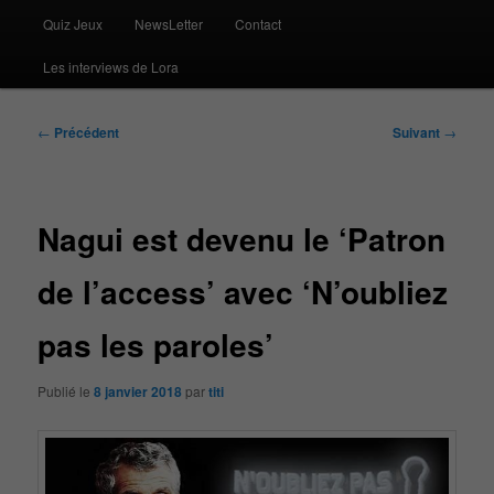
Quiz Jeux
NewsLetter
Contact
Les interviews de Lora
Navigation
←
Précédent
Suivant
→
des
articles
Nagui est devenu le ‘Patron
de l’access’ avec ‘N’oubliez
pas les paroles’
Publié le
8 janvier 2018
par
titi