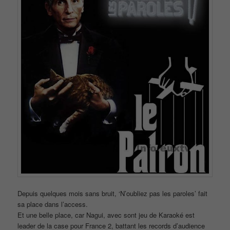
Depuis quelques mois sans bruit, ‘N’oubliez pas les paroles’ fait
sa place dans l’access.
Et une belle place, car Nagui, avec sont jeu de Karaoké est
leader de la case pour France 2, battant les records d’audience