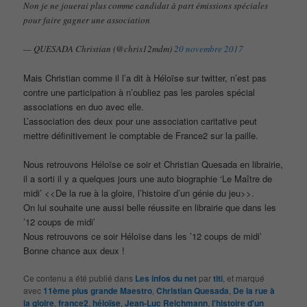
Non je ne jouerai plus comme candidat à part émissions spéciales
pour faire gagner une association
— QUESADA Christian (@chris12mdm)
20 novembre 2017
Mais Christian comme il l’a dit à Héloïse sur twitter, n’est pas
contre une participation à n’oubliez pas les paroles spécial
associations en duo avec elle.
L’association des deux pour une association caritative peut
mettre définitivement le comptable de France2 sur la paille.
Nous retrouvons Héloïse ce soir et Christian Quesada en librairie,
il a sorti il y a quelques jours une auto biographie ‘Le Maître de
midi’ <<De la rue à la gloire, l’histoire d’un génie du jeu>>.
On lui souhaite une aussi belle réussite en librairie que dans les
’12 coups de midi’
Nous retrouvons ce soir Héloïse dans les ’12 coups de midi’
Bonne chance aux deux !
Ce contenu a été publié dans
Les infos du net
par
titi
, et marqué
avec
11ème plus grande Maestro
,
Christian Quesada
,
De la rue à
la gloire
,
france2
,
héloïse
,
Jean-Luc Reichmann
,
l'histoire d'un