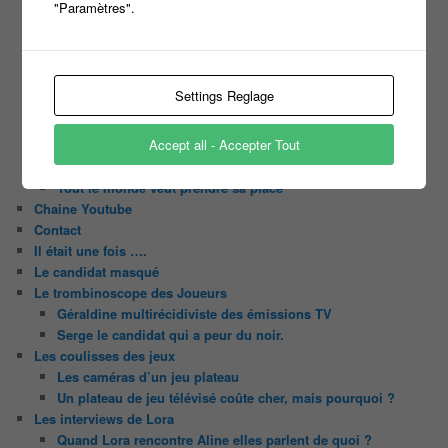
"Paramètres".
Harry
Motus
Slam
C’est quoi un casting ?
Settings Reglage
Tous les castings
Les 12 coups de midi
Accept all - Accepter Tout
Les Z’Amours
N’oubliez Pas Les Paroles
Tout le monde veut prendre sa place
Chaine Youtube
Contact
Il était une fois ….
Le candidat masqué
Le trombinoscope des Joueurs
Géraldine multirécidiviste des émissions TV
Serge le candidat qui a peur du noir.
Les coulisses des jeux
Les caméras d’un jeu plateau
Un plateau de jeu télévisé coûte cher, mais pourquoi ?
Les interviews de Lora
Quand Lora rencontre Aline elles parlent de quoi ?