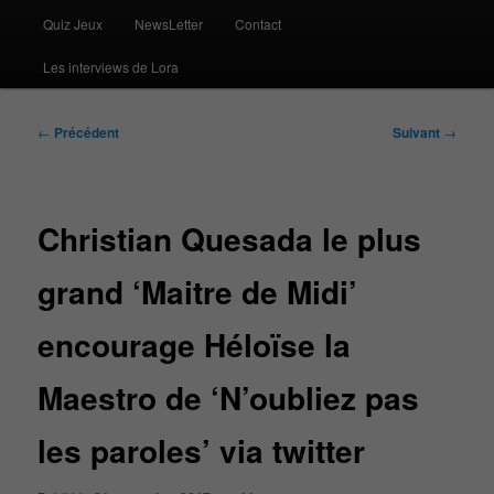
Quiz Jeux
NewsLetter
Contact
Les interviews de Lora
Navigation
←
Précédent
Suivant
→
des
articles
Christian Quesada le plus
grand ‘Maitre de Midi’
encourage Héloïse la
Maestro de ‘N’oubliez pas
les paroles’ via twitter