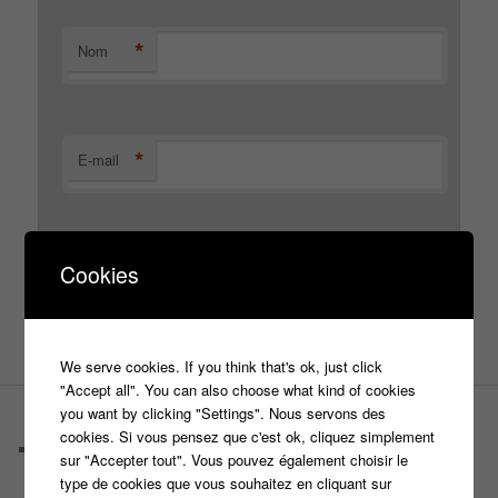
*
Nom
*
E-mail
Site web
Cookies
We serve cookies. If you think that's ok, just click
"Accept all". You can also choose what kind of cookies
you want by clicking "Settings". Nous servons des
PAGES
cookies. Si vous pensez que c'est ok, cliquez simplement
Castings
sur "Accepter tout". Vous pouvez également choisir le
C’est quoi un casteur ?
type de cookies que vous souhaitez en cliquant sur
C’est quoi un directeur de casting ?