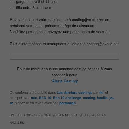
– 1 garçon entre 8 et 11 ans
– 1 fille entre 8 et 11 ans
Envoyez ensuite votre candidature à casting@exelle.net en
précisant vos noms, prénoms et âge de naissance.
N’oubliez pas de nous envoyez une petite photo de vous 3 !
Plus d’informations et inscriptions à l’adresse casting@exelle.net
Pour ne marquer aucune annonce casting pensez à vous
abonner à notre
‘
Alerte Casting
‘
Ce contenu a été publié dans
Les derniers castings
par
titi
, et
marqué avec
ado
,
BEN 10
,
Ben 10 challenge
,
casting
,
famille
,
jeu
tv
. Mettez-le en favori avec son
permalien
.
UNE RÉFLEXION SUR «
CASTING D’UN NOUVEAU JEU TV POUR LES
FAMILLES
»