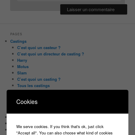
PAGES
Castings
C’est quoi un casteur ?
C’est quoi un directeur de casting ?
Harry
Motus
Slam
C’est quoi un casting ?
Tous les castings
Les 12 coups de midi
Les Z’Amours
Cookies
N’oubliez Pas Les Paroles
Tout le monde veut prendre sa place
Chaine Youtube
Contact
We serve cookies. If you think that's ok, just click
Il était une fois ….
"Accept all". You can also choose what kind of cookies