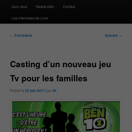
Quiz Jeux
NewsLetter
Contact
Les interviews de Lora
Navigation
←
Précédent
Suivant
→
des
articles
Casting d’un nouveau jeu
Tv pour les familles
Publié le
22 juin 2017
par
titi