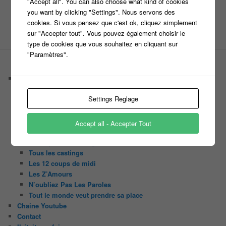
"Accept all". You can also choose what kind of cookies
you want by clicking "Settings". Nous servons des
cookies. Si vous pensez que c'est ok, cliquez simplement
sur "Accepter tout". Vous pouvez également choisir le
type de cookies que vous souhaitez en cliquant sur
"Paramètres".
PAGES
Castings
C’est quoi un casteur ?
Settings Reglage
C’est quoi un directeur de casting ?
Harry
Motus
Accept all - Accepter Tout
Slam
C’est quoi un casting ?
Tous les castings
Les 12 coups de midi
Les Z’Amours
N’oubliez Pas Les Paroles
Tout le monde veut prendre sa place
Chaine Youtube
Contact