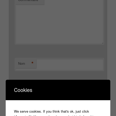
*
Nom
*
Cookies
E-mail
We serve cookies. If you think that's ok, just click
Site web