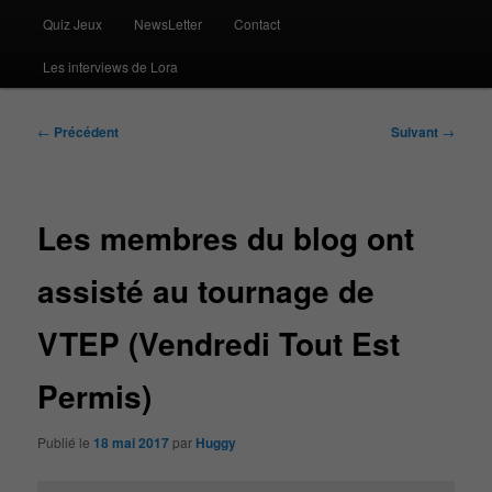
Quiz Jeux
NewsLetter
Contact
Les interviews de Lora
Navigation
←
Précédent
Suivant
→
des
articles
Les membres du blog ont
assisté au tournage de
VTEP (Vendredi Tout Est
Permis)
Publié le
18 mai 2017
par
Huggy