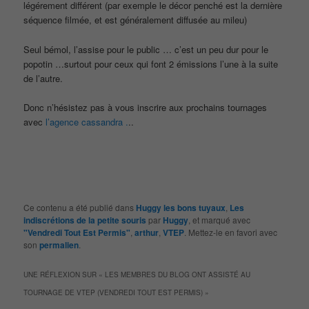
légérement différent (par exemple le décor penché est la dernière
séquence filmée, et est généralement diffusée au mileu)
Seul bémol, l’assise pour le public … c’est un peu dur pour le
popotin …surtout pour ceux qui font 2 émissions l’une à la suite
de l’autre.
Donc n’hésistez pas à vous inscrire aux prochains tournages
avec
l’agence cassandra .
..
Ce contenu a été publié dans
Huggy les bons tuyaux
,
Les
indiscrétions de la petite souris
par
Huggy
, et marqué avec
"Vendredi Tout Est Permis"
,
arthur
,
VTEP
. Mettez-le en favori avec
son
permalien
.
UNE RÉFLEXION SUR «
LES MEMBRES DU BLOG ONT ASSISTÉ AU
TOURNAGE DE VTEP (VENDREDI TOUT EST PERMIS)
»