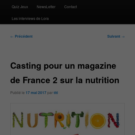
Quiz Jeux
NewsLetter
Contact
Les interviews de Lora
Navigation
←
Précédent
Suivant
→
des
articles
Casting pour un magazine
de France 2 sur la nutrition
Publié le
17 mai 2017
par
titi