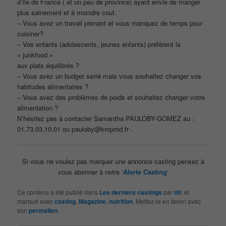
d’Ile de France ( et un peu de province) ayant envie de manger
plus sainement et à moindre cout.
– Vous avez un travail prenant et vous manquez de temps pour
cuisiner?
– Vos enfants (adolescents, jeunes enfants) préfèrent la
« junkfood »
aux plats équilibrés ?
– Vous avez un budget serré mais vous souhaitez changer vos
habitudes alimentaires ?
– Vous avez des problèmes de poids et souhaitez changer votre
alimentation ?
N’hésitez pas à contacter Samantha PAULOBY-GOMEZ au :
01,73,03,10,01 ou pauloby@kmprod.fr .
Si vous ne voulez pas marquer une annonce casting pensez à
vous abonner à notre ‘
Alerte Casting
‘
Ce contenu a été publié dans
Les derniers castings
par
titi
, et
marqué avec
casting
,
Magazine
,
nutrition
. Mettez-le en favori avec
son
permalien
.