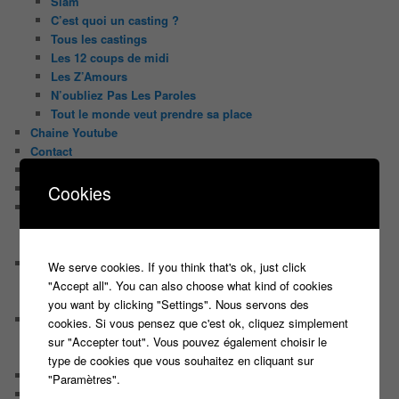
Slam
C’est quoi un casting ?
Tous les castings
Les 12 coups de midi
Les Z’Amours
N’oubliez Pas Les Paroles
Tout le monde veut prendre sa place
Chaine Youtube
Contact
Il était une fois ….
Le candidat masqué
Cookies
Le trombinoscope des Joueurs
Géraldine multirécidiviste des émissions TV
Serge le candidat qui a peur du noir.
Les coulisses des jeux
We serve cookies. If you think that's ok, just click
Les caméras d’un jeu plateau
"Accept all". You can also choose what kind of cookies
Un plateau de jeu télévisé coûte cher, mais pourquoi ?
you want by clicking "Settings". Nous servons des
Les interviews de Lora
cookies. Si vous pensez que c'est ok, cliquez simplement
Quand Lora rencontre Aline elles parlent de quoi ?
sur "Accepter tout". Vous pouvez également choisir le
Quand Lora papote avec Franck, ils parlent de quoi ?
type de cookies que vous souhaitez en cliquant sur
NewsLetter
"Paramètres".
Nos Sondages