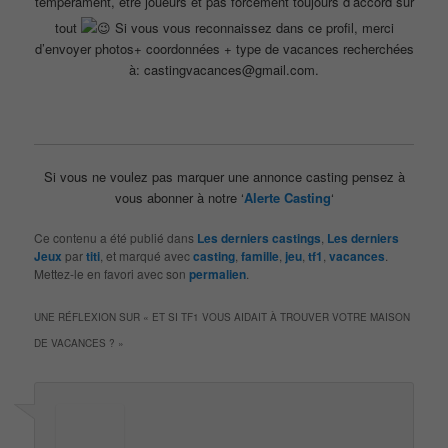
tempérament, être joueurs et pas forcément toujours d’accord sur
tout
Si vous vous reconnaissez dans ce profil, merci
d’envoyer photos+ coordonnées + type de vacances recherchées
à: castingvacances@gmail.com.
Si vous ne voulez pas marquer une annonce casting pensez à
vous abonner à notre ‘
Alerte Casting
‘
Ce contenu a été publié dans
Les derniers castings
,
Les derniers
Jeux
par
titi
, et marqué avec
casting
,
famille
,
jeu
,
tf1
,
vacances
.
Mettez-le en favori avec son
permalien
.
UNE RÉFLEXION SUR «
ET SI TF1 VOUS AIDAIT À TROUVER VOTRE MAISON
DE VACANCES ?
»