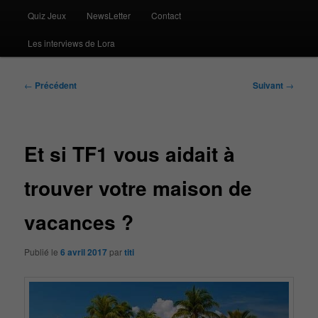
Quiz Jeux
NewsLetter
Contact
Les interviews de Lora
Navigation
←
Précédent
Suivant
→
des
articles
Et si TF1 vous aidait à
trouver votre maison de
vacances ?
Publié le
6 avril 2017
par
titi