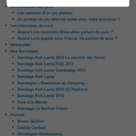
Les coulisses des jeux
Les caméras d’un jeu plateau
Un plateau de jeu télévisé coûte cher, mais pourquoi ?
Les interviews de Lora
Quand Lora rencontre Aline elles parlent de quoi ?
Quand Lora papote avec Franck, ils parlent de quoi ?
NewsLetter
Nos Sondages
Sondage Koh Lanta 2018 Le combat des héros
Sondage Koh Lanta Fidji 2017
Sondage Koh Lanta Cambodge 2017
Sondage Koh Lanta
Sondages « Bienvenue au Camping »
Sondage Koh Lanta 2016 (2) Thailand
Sondage Koh Lanta 2016
Face à la Bande
Sondage Le Maillon Faible
Portrait
Bruno Guillon
Cécilie Conhoc
Christophe Dechavanne