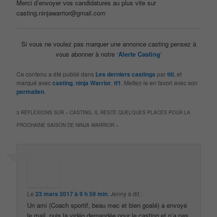
Merci d’envoyer vos candidatures au plus vite sur
casting.ninjawarrior@gmail.com
Si vous ne voulez pas marquer une annonce casting pensez à
vous abonner à notre ‘
Alerte Casting
‘
Ce contenu a été publié dans
Les derniers castings
par
titi
, et
marqué avec
casting
,
ninja Warrior
,
tf1
. Mettez-le en favori avec son
permalien
.
3 RÉFLEXIONS SUR «
CASTING, IL RESTE QUELQUES PLACES POUR LA
PROCHAINE SAISON DE NINJA WARRIOR
»
Le
23 mars 2017 à 9 h 59 min
,
Jenny
a dit :
Un ami (Coach sportif, beau mec et bien goalé) a envoyé
le mail, puis la vidéo demandée pour le casting et n’a pas