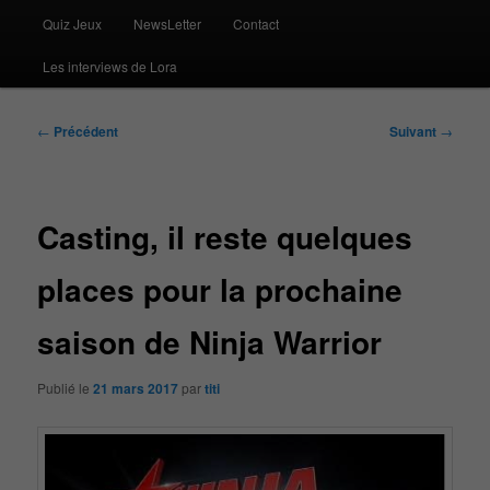
Quiz Jeux
NewsLetter
Contact
Les interviews de Lora
Navigation
←
Précédent
Suivant
→
des
articles
Casting, il reste quelques
places pour la prochaine
saison de Ninja Warrior
Publié le
21 mars 2017
par
titi