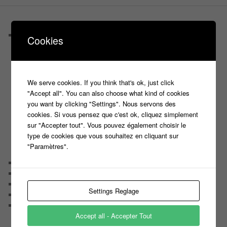
PAGES
Castings
Cookies
C’est quoi un casteur ?
C’est quoi un directeur de casting ?
Harry
Motus
We serve cookies. If you think that's ok, just click
Slam
"Accept all". You can also choose what kind of cookies
C’est quoi un casting ?
you want by clicking "Settings". Nous servons des
Tous les castings
cookies. Si vous pensez que c'est ok, cliquez simplement
Les 12 coups de midi
sur "Accepter tout". Vous pouvez également choisir le
Les Z’Amours
type de cookies que vous souhaitez en cliquant sur
N’oubliez Pas Les Paroles
"Paramètres".
Tout le monde veut prendre sa place
Chaine Youtube
Contact
Il était une fois ….
Settings Reglage
Le candidat masqué
Le trombinoscope des Joueurs
Accept all - Accepter Tout
Géraldine multirécidiviste des émissions TV
Serge le candidat qui a peur du noir.