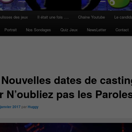
ulisses des jeux
Il était une fois ….
Chaine Youtube
Le candid
Portrait
Nos Sondages
Quiz Jeux
NewsLetter
Contact
 Nouvelles dates de casti
r N’oubliez pas les Paroles
 janvier 2017
par
Huggy