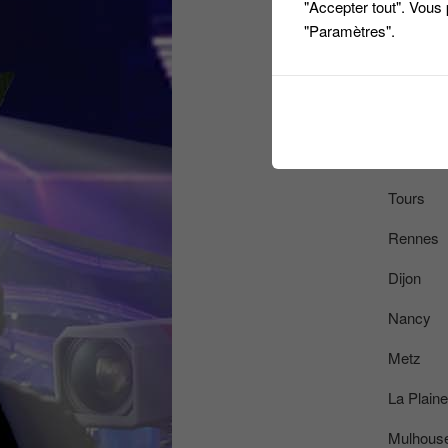
"Accepter tout". Vous
"Paramètres".
Reins
Limoges
Nantes
La Roche
Tours
Rennes
Dijon
Nancy
Metz
La Plaine
Mulhous