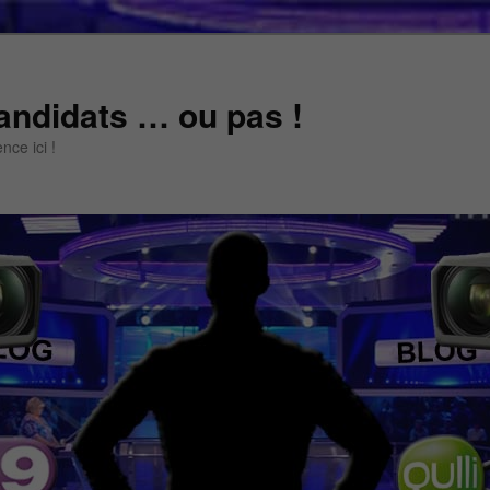
andidats … ou pas !
ce ici !