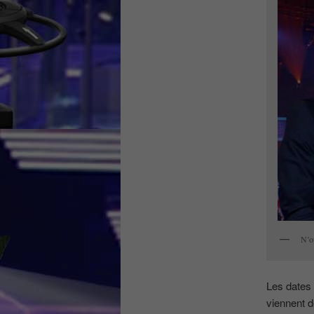
N’o
Les dates 
viennent 