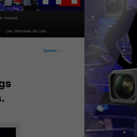
at masqué
Les interviews de Lora
Suivant
→
ngs
.