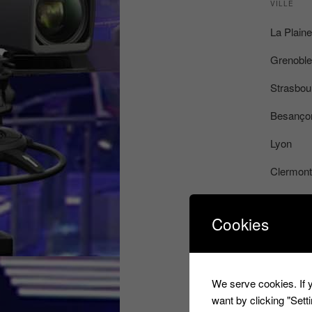
VILLE
La Plaine
Grenoble
Strasbou
Besanço
Lyon
Clermont
Lille
Cookies
Arras
Bordeau
Agen
We serve cookies. If y
want by clicking "Set
La Plaine