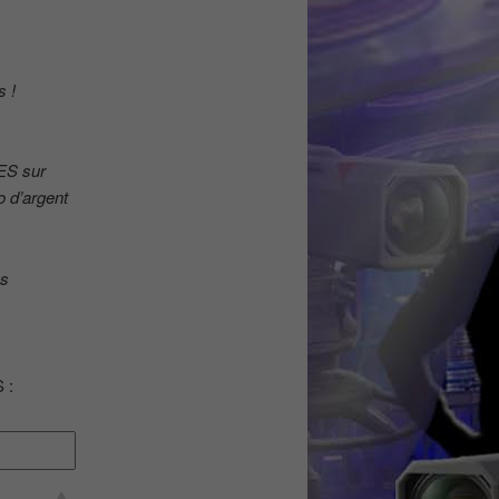
s !
ES sur
o d’argent
es
 :