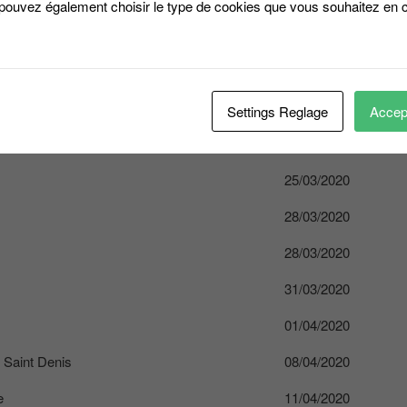
 pouvez également choisir le type de cookies que vous souhaitez en c
14/03/2020
14/03/2020
17/03/2020
Settings Reglage
Accept
lle
18/03/2020
25/03/2020
28/03/2020
28/03/2020
31/03/2020
01/04/2020
 Saint Denis
08/04/2020
e
11/04/2020