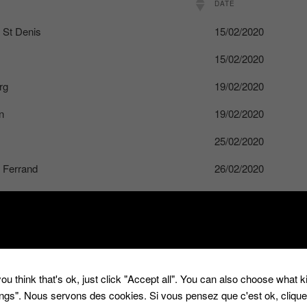
DATE
 St Denis
15/02/2020
15/02/2020
rg
19/02/2020
n
19/02/2020
25/02/2020
 Ferrand
26/02/2020
29/02/2020
29/02/2020
x
06/03/2020
04/03/2020
ou think that's ok, just click "Accept all". You can also choose what 
tings". Nous servons des cookies. Si vous pensez que c'est ok, cliqu
 St Denis
11/03/2020