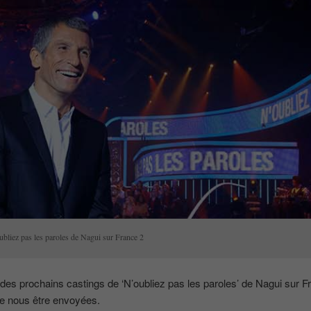
ubliez pas les paroles de Nagui sur France 2
des prochains castings de ‘N’oubliez pas les paroles’ de Nagui sur F
de nous être envoyées.