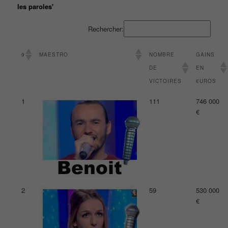
les paroles'
Rechercher:
9
MAESTRO
NOMBRE
GAINS
DE
EN
VICTOIRES
€UROS
1
111
746 000
€
2
59
530 000
€