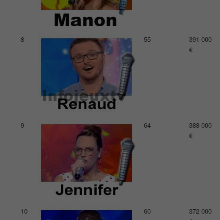
8
55
391 000
€
9
64
388 000
€
10
60
372 000