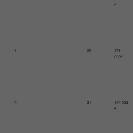
€
41
22
171
000€
42
31
169 000
€
43
27
168 000
€
44
42
163 000
€
45
13
162 000
€
46
30
162 000
€