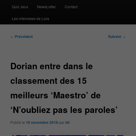
Quiz Jeux
NewsLetter
Contact
Les interviews de Lora
Navigation
←
Précédent
Suivant
→
des
articles
Dorian entre dans le
classement des 15
meilleurs ‘Maestro’ de
‘N’oubliez pas les paroles’
Publié le
19 novembre 2016
par
titi