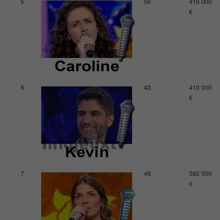
5
56
416 000
€
6
43
410 000
€
7
48
392 000
€