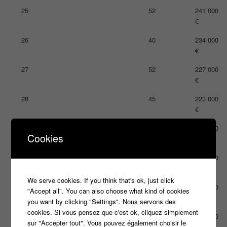
25
52
241 000
€
26
40
234 000
€
27
52
227 000
€
28
45
223 000
€
29
32
221 000
Cookies
€
30
16
220 000
€
We serve cookies. If you think that's ok, just click
31
26
213 000
"Accept all". You can also choose what kind of cookies
€
you want by clicking "Settings". Nous servons des
cookies. Si vous pensez que c'est ok, cliquez simplement
32
16
212 000
sur "Accepter tout". Vous pouvez également choisir le
€