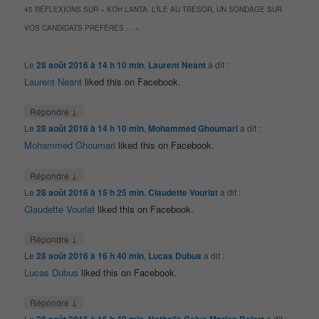
45 RÉFLEXIONS SUR «
KOH LANTA, L’ÎLE AU TRÉSOR, UN SONDAGE SUR
VOS CANDIDATS PRÉFÉRÉS …
»
Le
28 août 2016 à 14 h 10 min
,
Laurent Neant
a dit :
Laurent Neant
liked this on Facebook.
↓
Répondre
Le
28 août 2016 à 14 h 10 min
,
Mohammed Ghoumari
a dit :
Mohammed Ghoumari
liked this on Facebook.
↓
Répondre
Le
28 août 2016 à 15 h 25 min
,
Claudette Vourlat
a dit :
Claudette Vourlat
liked this on Facebook.
↓
Répondre
Le
28 août 2016 à 16 h 40 min
,
Lucas Dubus
a dit :
Lucas Dubus
liked this on Facebook.
↓
Répondre
Le
28 août 2016 à 16 h 40 min
,
Nathalie Celya Marion Belart
a dit :