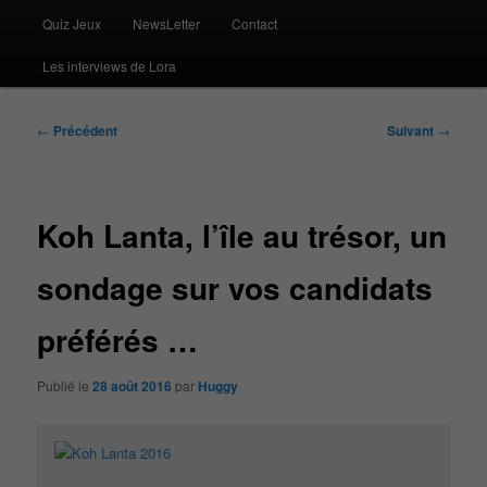
Quiz Jeux
NewsLetter
Contact
Les interviews de Lora
Navigation
←
Précédent
Suivant
→
des
articles
Koh Lanta, l’île au trésor, un
sondage sur vos candidats
préférés …
Publié le
28 août 2016
par
Huggy