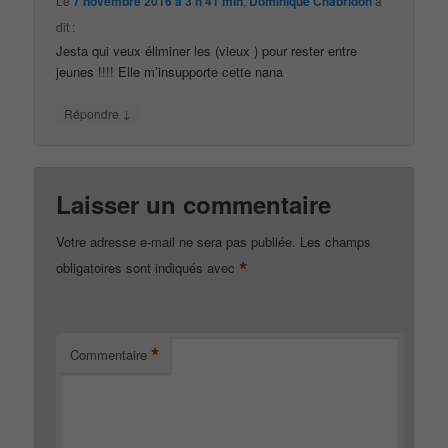
Le
7 novembre 2016 à 3 h 41 min
,
Dominique Chabridon
a
dit :
Jesta qui veux éliminer les (vieux ) pour rester entre
jeunes !!!! Elle m’insupporte cette nana
↓
Répondre
Laisser un commentaire
Votre adresse e-mail ne sera pas publiée.
Les champs
*
obligatoires sont indiqués avec
*
Commentaire