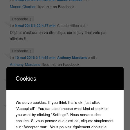
Manon Chartier
liked this on Facebook.
↓
Répondre
Le
9 mai 2016 à 22 h 37 min
,
Claude Hillou
a dit :
Déjà et c’est sur on va être déçu, car le jury final vote par
affinités !!!
↓
Répondre
Le
10 mai 2016 à 4 h 55 min
,
Anthony Marciano
a dit :
Anthony Marciano
liked this on Facebook.
↓
Répondre
Cookies
Le
10 mai 2016 à 4 h 55 min
,
Catherine Hervieu
a dit :
Catherine Hervieu
liked this on Facebook.
We serve cookies. If you think that's ok, just click
↓
Répondre
"Accept all". You can also choose what kind of cookies
Le
10 mai 2016 à 4 h 55 min
,
Sandrine Samson
a dit :
you want by clicking "Settings". Nous servons des
Sandrine Samson
liked this on Facebook.
cookies. Si vous pensez que c'est ok, cliquez simplement
sur "Accepter tout". Vous pouvez également choisir le
↓
Répondre