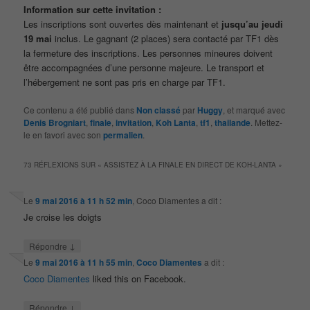
Information sur cette invitation :
Les inscriptions sont ouvertes dès maintenant et
jusqu’au jeudi
19 mai
inclus. Le gagnant (2 places) sera contacté par TF1 dès
la fermeture des inscriptions. Les personnes mineures doivent
être accompagnées d’une personne majeure. Le transport et
l’hébergement ne sont pas pris en charge par TF1.
Ce contenu a été publié dans
Non classé
par
Huggy
, et marqué avec
Denis Brogniart
,
finale
,
invitation
,
Koh Lanta
,
tf1
,
thailande
. Mettez-
le en favori avec son
permalien
.
73 RÉFLEXIONS SUR «
ASSISTEZ À LA FINALE EN DIRECT DE KOH-LANTA
»
Le
9 mai 2016 à 11 h 52 min
,
Coco Diamentes
a dit :
Je croise les doigts
↓
Répondre
Le
9 mai 2016 à 11 h 55 min
,
Coco Diamentes
a dit :
Coco Diamentes
liked this on Facebook.
↓
Répondre