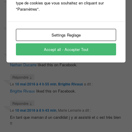
type de cookies que vous souhaitez en cliquant sur
Le
10 mai 2016 à 4 h 55 min
,
Claude Hillou
a dit :
"Paramètres".
Claude Hillou
liked this on Facebook.
↓
Répondre
Le
10 mai 2016 à 4 h 55 min
,
Christophe Marvon
a dit :
Settings Reglage
Christophe Marvon
liked this on Facebook.
Accept all - Accepter Tout
↓
Répondre
Le
10 mai 2016 à 4 h 55 min
,
Nathan Ducarre
a dit :
Nathan Ducarre
liked this on Facebook.
↓
Répondre
Le
10 mai 2016 à 4 h 55 min
,
Brigitte Rivaux
a dit :
Brigitte Rivaux
liked this on Facebook.
↓
Répondre
Le
10 mai 2016 à 8 h 43 min
,
Marie Lemarie
a dit :
En tant que maman d un candidat j y ai assisté et c est très bien
!!