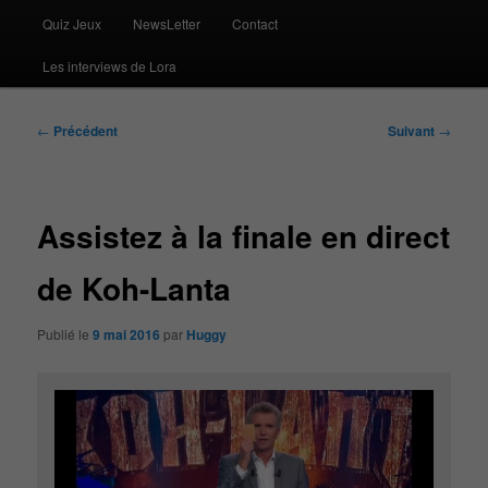
Quiz Jeux
NewsLetter
Contact
Les interviews de Lora
Navigation
←
Précédent
Suivant
→
des
articles
Assistez à la finale en direct
de Koh-Lanta
Publié le
9 mai 2016
par
Huggy