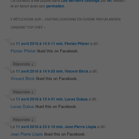
Ce contenu a été publié dans
Les derniers castings
par
titi
. Mettez-
le en favori avec son
permalien
.
5 RÉFLEXIONS SUR «
CASTING COACHING EN CUISINE PAR UN ANCIEN
CANDIDAT TOP CHEF
»
Le
11 avril 2016 à 14 h 11 min
,
Florian Pfister
a dit :
Florian Pfister
liked this on Facebook.
↓
Répondre
Le
11 avril 2016 à 14 h 55 min
,
Vincent Birck
a dit :
Vincent Birck
liked this on Facebook.
↓
Répondre
Le
11 avril 2016 à 15 h 41 min
,
Lucas Dubus
a dit :
Lucas Dubus
liked this on Facebook.
↓
Répondre
Le
11 avril 2016 à 23 h 10 min
,
Jean Pierre Llopis
a dit :
Jean Pierre Llopis
liked this on Facebook.