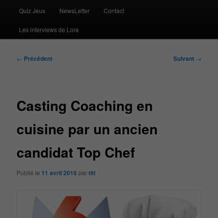
Quiz Jeux
NewsLetter
Contact
Les interviews de Lora
Navigation
←
Précédent
Suivant
→
des
articles
Casting Coaching en
cuisine par un ancien
candidat Top Chef
Publié le
11 avril 2016
par
titi