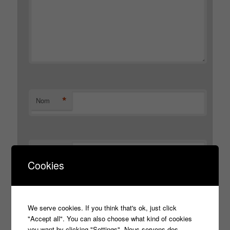
*
Nom
*
E-mail
Cookies
Site web
We serve cookies. If you think that's ok, just click
"Accept all". You can also choose what kind of cookies
you want by clicking "Settings". Nous servons des