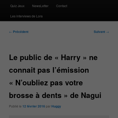
Quiz Jeux
NewsLetter
Contact
Les interviews de Lora
Navigation
←
Précédent
Suivant
→
des
articles
Le public de « Harry » ne
connait pas l’émission
« N’oubliez pas votre
brosse à dents » de Nagui
Publié le
12 février 2016
par
Huggy