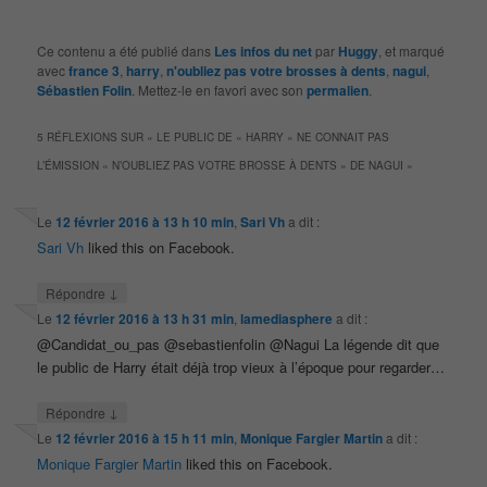
Ce contenu a été publié dans
Les infos du net
par
Huggy
, et marqué
avec
france 3
,
harry
,
n'oubliez pas votre brosses à dents
,
nagui
,
Sébastien Folin
. Mettez-le en favori avec son
permalien
.
5 RÉFLEXIONS SUR «
LE PUBLIC DE « HARRY » NE CONNAIT PAS
L’ÉMISSION « N’OUBLIEZ PAS VOTRE BROSSE À DENTS » DE NAGUI
»
Le
12 février 2016 à 13 h 10 min
,
Sari Vh
a dit :
Sari Vh
liked this on Facebook.
↓
Répondre
Le
12 février 2016 à 13 h 31 min
,
lamediasphere
a dit :
@Candidat_ou_pas @sebastienfolin @Nagui La légende dit que
le public de Harry était déjà trop vieux à l’époque pour regarder…
↓
Répondre
Le
12 février 2016 à 15 h 11 min
,
Monique Fargier Martin
a dit :
Monique Fargier Martin
liked this on Facebook.