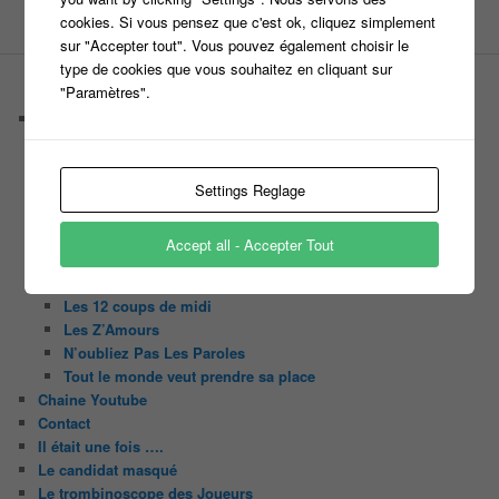
cookies. Si vous pensez que c'est ok, cliquez simplement
sur "Accepter tout". Vous pouvez également choisir le
type de cookies que vous souhaitez en cliquant sur
"Paramètres".
PAGES
Castings
C’est quoi un casteur ?
C’est quoi un directeur de casting ?
Harry
Settings Reglage
Motus
Slam
Accept all - Accepter Tout
C’est quoi un casting ?
Tous les castings
Les 12 coups de midi
Les Z’Amours
N’oubliez Pas Les Paroles
Tout le monde veut prendre sa place
Chaine Youtube
Contact
Il était une fois ….
Le candidat masqué
Le trombinoscope des Joueurs