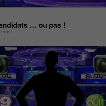
andidats … ou pas !
ce ici !