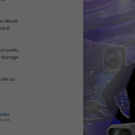
est désolé
end et
son public,
u tournage
 dire au
Julien
vec son