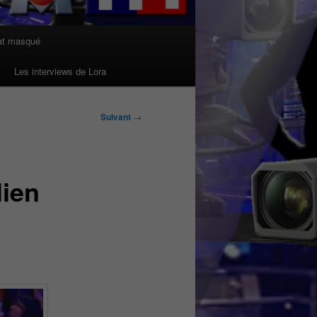
at masqué
Les interviews de Lora
Suivant
→
lien