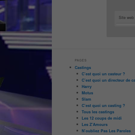
Site web
PAGES
Castings
C’est quoi un casteur ?
C’est quoi un directeur de c
Harry
Motus
Slam
C’est quoi un casting ?
Tous les castings
Les 12 coups de midi
Les Z’Amours
N’oubliez Pas Les Paroles