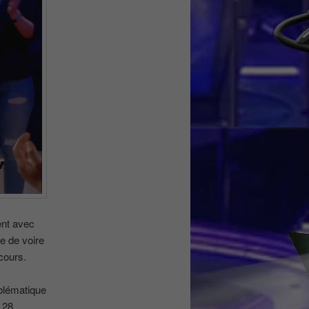
ent avec
e de voire
 cours.
mblématique
 28