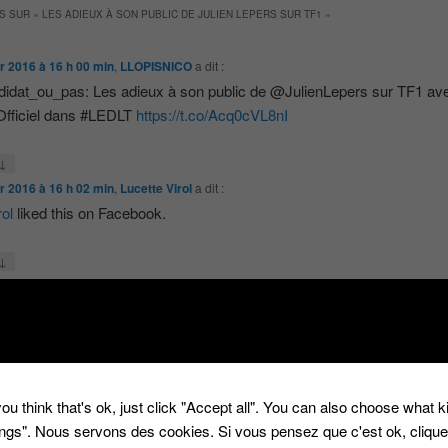
S SUR «
LES ADIEUX À SON PUBLIC DE JULIEN LEPERS SUR TF1
»
er 2016 à 16 h 00 min
,
LLOPISNICO
a dit :
dat_ou_pas: Les adieux à son public de @JulienLepers sur TF1 av
fficiel dans #LEDLT
https://t.co/Acq0cVL8nI
↓
er 2016 à 16 h 02 min
,
Lucette Virol
a dit :
rol
liked this on Facebook.
↓
er 2016 à 16 h 10 min
,
Christophe Asjeme
a dit :
e Asjeme
liked this on Facebook.
↓
er 2016 à 16 h 40 min
,
Florian Pfister
a dit :
ou think that's ok, just click "Accept all". You can also choose what 
ster
liked this on Facebook.
tings". Nous servons des cookies. Si vous pensez que c'est ok, cliqu