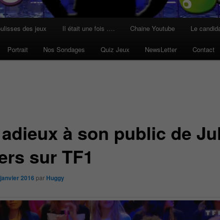
ulisses des jeux
Il était une fois ….
Chaine Youtube
Le candid
Portrait
Nos Sondages
Quiz Jeux
NewsLetter
Contact
 adieux à son public de Ju
ers sur TF1
 janvier 2016
par
Huggy