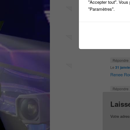
"Accepter tout". Vous
Répondre
"Paramètres".
Le
24 janvi
Monique F
Répondre
Le
25 janvie
Toth Seba
Répondre
Le
31 janvi
Renee Ro
Répondre
Laiss
Votre adres