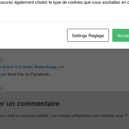
 pouvez également choisir le type de cookies que vous souhaitez en c
↓
er 2016 à 19 h 11 min
,
Monique Fargier Martin
a dit :
argier Martin
liked this on Facebook.
↓
Settings Reglage
Accept
r 2016 à 1 h 25 min
,
Toth Sebastien
a dit :
stien
liked this on Facebook.
↓
er 2016 à 12 h 10 min
,
Renee Rouge
a dit :
uge
liked this on Facebook.
↓
er un commentaire
*
se e-mail ne sera pas publiée.
Les champs obligatoires sont indiqués avec