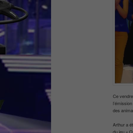
Ce vendred
l’émission
des animat
Arthur a é
du jeu « Q