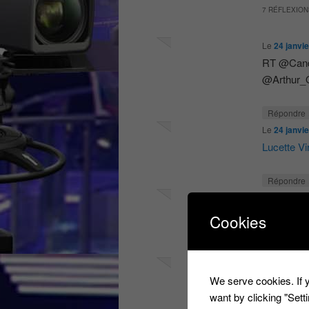
7 RÉFLEXION
Le
24 janvi
RT @Candi
@Arthur_O
Répondre
Le
24 janvi
Lucette Vi
Répondre
Le
24 janvi
Christoph
Cookies
Répondre
Le
24 janvi
We serve cookies. If y
Florian Pfi
want by clicking "Set