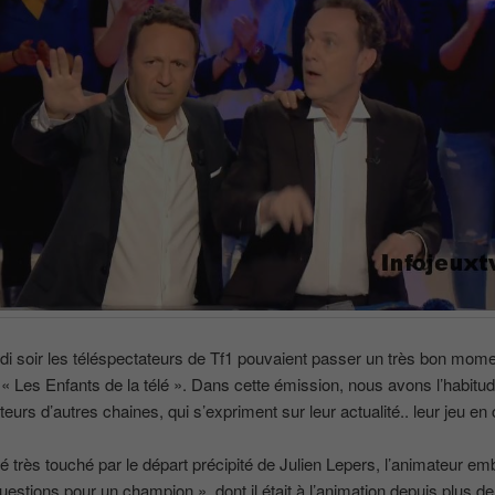
i soir les téléspectateurs de Tf1 pouvaient passer un très bon mom
 « Les Enfants de la télé ». Dans cette émission, nous avons l’habitud
eurs d’autres chaines, qui s’expriment sur leur actualité.. leur jeu en
té très touché par le départ précipité de Julien Lepers, l’animateur e
uestions pour un champion », dont il était à l’animation depuis plus de