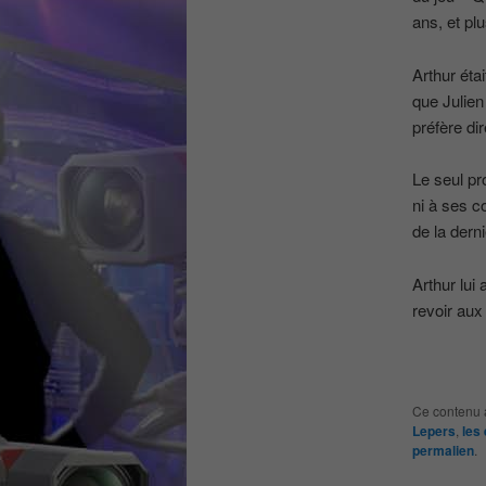
ans, et pl
Arthur étai
que Julien
préfère dir
Le seul pr
ni à ses c
de la dern
Arthur lui
revoir aux
Ce contenu 
Lepers
,
les 
permalien
.