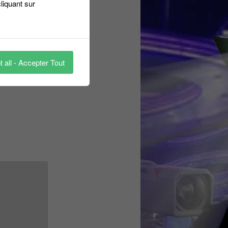
liquant sur
 all - Accepter Tout