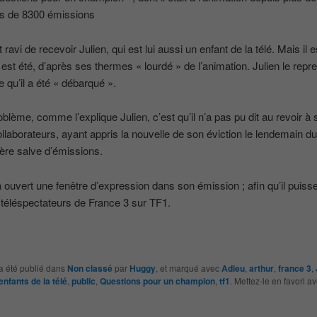
us de 8300 émissions
t ravi de recevoir Julien, qui est lui aussi un enfant de la télé. Mais il 
 est été, d’après ses thermes « lourdé » de l’animation. Julien le repr
e qu’il a été « débarqué ».
oblème, comme l’explique Julien, c’est qu’il n’a pas pu dit au revoir à 
ollaborateurs, ayant appris la nouvelle de son éviction le lendemain d
ière salve d’émissions.
 a ouvert une fenêtre d’expression dans son émission ; afin qu’il puisse
 téléspectateurs de France 3 sur TF1.
a été publié dans
Non classé
par
Huggy
, et marqué avec
Adieu
,
arthur
,
france 3
,
enfants de la télé
,
public
,
Questions pour un champion
,
tf1
. Mettez-le en favori a