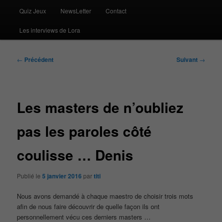
Quiz Jeux
NewsLetter
Contact
Les interviews de Lora
Navigation
←
Précédent
Suivant
→
des
articles
Les masters de n’oubliez
pas les paroles côté
coulisse … Denis
Publié le
5 janvier 2016
par
titi
Nous avons demandé à chaque maestro de choisir trois mots
afin de nous faire découvrir de quelle façon ils ont
personnellement vécu ces derniers masters …