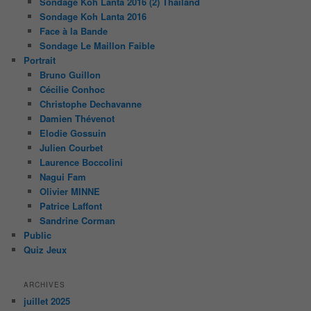
Sondage Koh Lanta 2016 (2) Thailand
Sondage Koh Lanta 2016
Face à la Bande
Sondage Le Maillon Faible
Portrait
Bruno Guillon
Cécilie Conhoc
Christophe Dechavanne
Damien Thévenot
Elodie Gossuin
Julien Courbet
Laurence Boccolini
Nagui Fam
Olivier MINNE
Patrice Laffont
Sandrine Corman
Public
Quiz Jeux
ARCHIVES
juillet 2025