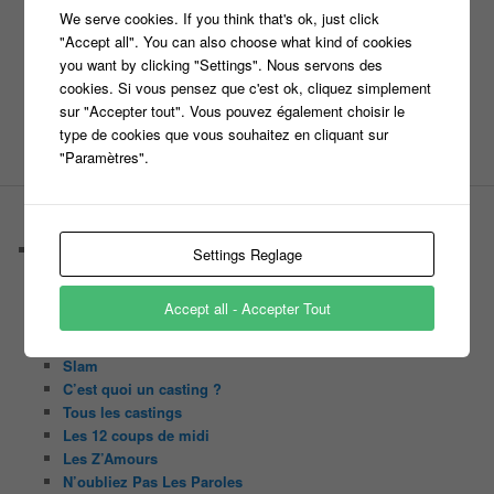
We serve cookies. If you think that's ok, just click
"Accept all". You can also choose what kind of cookies
you want by clicking "Settings". Nous servons des
Site web
cookies. Si vous pensez que c'est ok, cliquez simplement
sur "Accepter tout". Vous pouvez également choisir le
type de cookies que vous souhaitez en cliquant sur
"Paramètres".
PAGES
Castings
Settings Reglage
C’est quoi un casteur ?
C’est quoi un directeur de casting ?
Accept all - Accepter Tout
Harry
Motus
Slam
C’est quoi un casting ?
Tous les castings
Les 12 coups de midi
Les Z’Amours
N’oubliez Pas Les Paroles