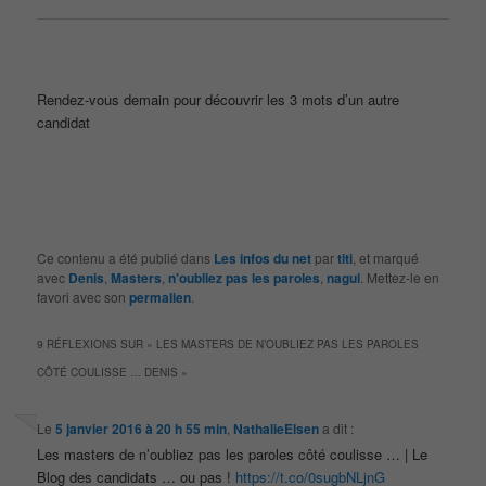
Rendez-vous demain pour découvrir les 3 mots d’un autre
candidat
Ce contenu a été publié dans
Les infos du net
par
titi
, et marqué
avec
Denis
,
Masters
,
n'oubliez pas les paroles
,
nagui
. Mettez-le en
favori avec son
permalien
.
9 RÉFLEXIONS SUR «
LES MASTERS DE N’OUBLIEZ PAS LES PAROLES
CÔTÉ COULISSE … DENIS
»
Le
5 janvier 2016 à 20 h 55 min
,
NathalieElsen
a dit :
Les masters de n’oubliez pas les paroles côté coulisse … | Le
Blog des candidats … ou pas !
https://t.co/0sugbNLjnG