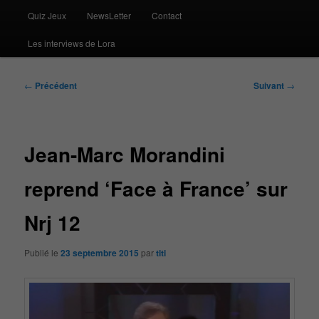
Quiz Jeux
NewsLetter
Contact
Les interviews de Lora
Navigation
←
Précédent
Suivant
→
des
articles
Jean-Marc Morandini
reprend ‘Face à France’ sur
Nrj 12
Publié le
23 septembre 2015
par
titi