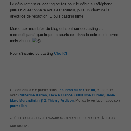
Le déroulement du casting se fait pour le début au téléphone,
puis un questionnaire vous est soumis, puis un choix de la
directrice de rédaction … puis casting filmé.
Merde aux membres du blog qui sont sur ce casting …
a ce qu’il parait que la petite souris est dans le coin et s’informe
mais chuuut
Pour s’inscrire au casting
Clic ICI
Ce contenu a été publié dans
Les infos du net
par
titi
, et marqué
avec
Catherine Barma
,
Face à France
,
Guillaume Durand
,
Jean-
Marc Morandini
,
nrj12
,
Thierry Ardison
. Mettez-le en favori avec son
permalien
.
4 RÉFLEXIONS SUR «
JEAN-MARC MORANDINI REPREND ‘FACE À FRANCE’
SUR NRJ 12
»