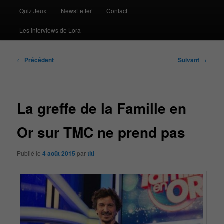
Quiz Jeux
NewsLetter
Contact
Les interviews de Lora
Navigation
←
Précédent
Suivant
→
des
articles
La greffe de la Famille en
Or sur TMC ne prend pas
Publié le
4 août 2015
par
titi