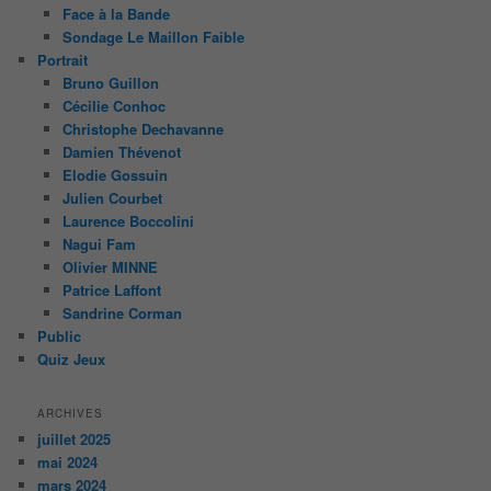
Face à la Bande
Sondage Le Maillon Faible
Portrait
Bruno Guillon
Cécilie Conhoc
Christophe Dechavanne
Damien Thévenot
Elodie Gossuin
Julien Courbet
Laurence Boccolini
Nagui Fam
Olivier MINNE
Patrice Laffont
Sandrine Corman
Public
Quiz Jeux
ARCHIVES
juillet 2025
mai 2024
mars 2024