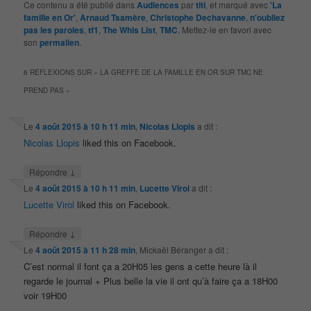
Ce contenu a été publié dans
Audiences
par
titi
, et marqué avec
'La
famille en Or'
,
Arnaud Tsamère
,
Christophe Dechavanne
,
n'oubliez
pas les paroles
,
tf1
,
The Whis List
,
TMC
. Mettez-le en favori avec
son
permalien
.
6 RÉFLEXIONS SUR «
LA GREFFE DE LA FAMILLE EN OR SUR TMC NE
PREND PAS
»
Le
4 août 2015 à 10 h 11 min
,
Nicolas Llopis
a dit :
Nicolas Llopis
liked this on Facebook.
↓
Répondre
Le
4 août 2015 à 10 h 11 min
,
Lucette Virol
a dit :
Lucette Virol
liked this on Facebook.
↓
Répondre
Le
4 août 2015 à 11 h 28 min
,
Mickaël Béranger
a dit :
C’est normal il font ça a 20H05 les gens a cette heure là il
regarde le journal + Plus belle la vie il ont qu’à faire ça a 18H00
voir 19H00