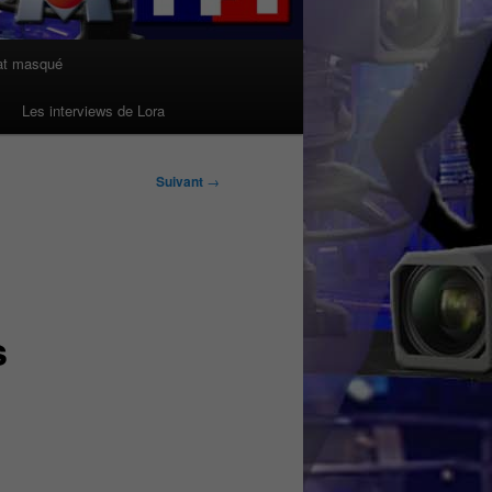
at masqué
Les interviews de Lora
Suivant
→
s