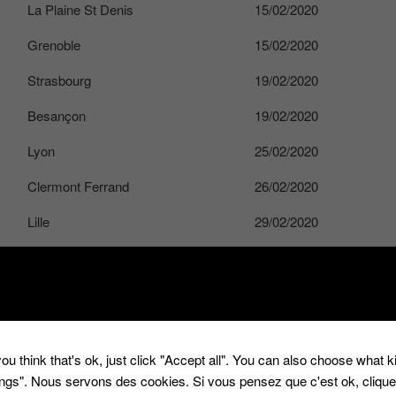
La Plaine St Denis
15/02/2020
Grenoble
15/02/2020
Strasbourg
19/02/2020
Besançon
19/02/2020
Lyon
25/02/2020
Clermont Ferrand
26/02/2020
Lille
29/02/2020
Arras
29/02/2020
Bordeaux
06/03/2020
Agen
04/03/2020
ou think that's ok, just click "Accept all". You can also choose what 
La Plaine St Denis
11/03/2020
tings". Nous servons des cookies. Si vous pensez que c'est ok, cliqu