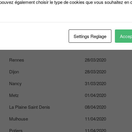
Reins
14/03/2020
 pouvez également choisir le type de cookies que vous souhaitez en c
Limoges
14/03/2020
Nantes
17/03/2020
La Rochelle
18/03/2020
Settings Reglage
Accept
Tours
25/03/2020
Rennes
28/03/2020
Dijon
28/03/2020
Nancy
31/03/2020
Metz
01/04/2020
La Plaine Saint Denis
08/04/2020
Mulhouse
11/04/2020
Potiers
11/04/2020