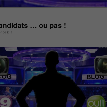
andidats … ou pas !
ce ici !