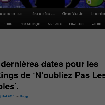
ulisses des jeux
Il était une fois ….
Chaine Youtube
Le candid
Portrait
Nos Sondages
Quiz Jeux
NewsLetter
Contact
 dernières dates pour les
tings de ‘N’oubliez Pas Le
les’.
juillet 2015
par
Huggy