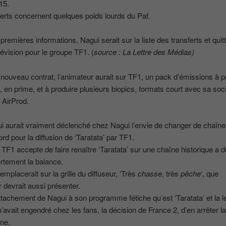
15.
erts concernent quelques poids lourds du Paf.
remières informations, Nagui serait sur la liste des transferts et quitt
évision pour le groupe TF1. (
source : La Lettre des Médias)
nouveau contrat, l’animateur aurait sur TF1, un pack d’émissions à p
 en prime, et à produire plusieurs biopics, formats court avec sa soc
 AirProd.
i aurait vraiment déclenché chez Nagui l’envie de changer de chaîne
ord pour la diffusion de ‘Taratata’ par TF1.
e TF1 accepte de faire renaître ‘Taratata’ sur une chaîne historique a d
rtement la balance.
remplacerait sur la grille du diffuseur, ‘Très
chasse
, très
pêche
‘, que
r devrait aussi présenter.
attachement de Nagui à son programme fétiche qu’est ‘Taratata’ et la 
u’avait engendré chez les fans, la décision de France 2, d’en arrêter la
îne.