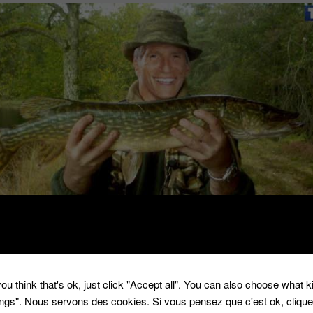
i a tourné un pilote pour TF1 très chasse, très pêche
ou think that's ok, just click "Accept all". You can also choose what 
tings". Nous servons des cookies. Si vous pensez que c'est ok, cliqu
firmé l’information sur twitter.