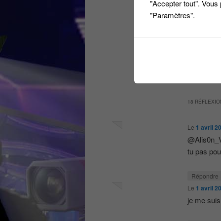
"Accepter tout". Vous
"Paramètres".
@ti
— 
Ce contenu 
taratata
,
tf1
18 RÉFLEXIO
Le
1 avril 2
@Alis0n_V
tu pas po
Répondre
Le
1 avril 2
je me suis 