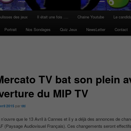
ulisses des jeux
Il était une fois ….
Chaine Youtube
Le candid
Portrait
Nos Sondages
Quiz Jeux
NewsLetter
Contact
Mercato TV bat son plein a
uverture du MIP TV
vril 2015
par
titi
n’ouvre que le 13 Avril à Cannes et il y a déjà des annonces de ch
F (Paysage Audiovisuel Français). Ces changements seront effectifs