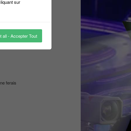
liquant sur
 all - Accepter Tout
olini
,
nagui
,
e ferais