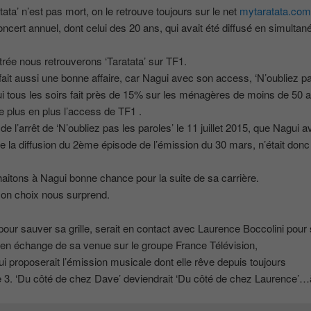
tata’ n’est pas mort, on le retrouve toujours sur le net
mytaratata.co
ncert annuel, dont celui des 20 ans, qui avait été diffusé en simultan
trée nous retrouverons ‘Taratata’ sur TF1.
ait aussi une bonne affaire, car Nagui avec son access, ‘N’oubliez p
ui tous les soirs fait près de 15% sur les ménagères de moins de 50 
de plus en plus l’access de TF1 .
e l’arrêt de ‘N’oubliez pas les paroles’ le 11 juillet 2015, que Nagui av
e la diffusion du 2ème épisode de l’émission du 30 mars, n’était donc
itons à Nagui bonne chance pour la suite de sa carrière.
on choix nous surprend.
pour sauver sa grille, serait en contact avec Laurence Boccolini pour
en échange de sa venue sur le groupe France Télévision,
lui proposerait l’émission musicale dont elle rêve depuis toujours
 3. ‘Du côté de chez Dave’ deviendrait ‘Du côté de chez Laurence’…