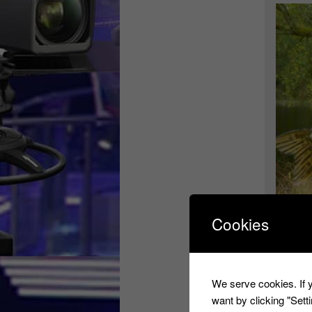
Cookies
Nagu
We serve cookies. If y
want by clicking "Set
Nagui a con