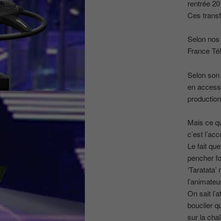
rentrée 20
Ces transf
Selon nos p
France Tél
Selon son 
en access,
production
Mais ce qu
c’est l’acc
Le fait qu
pencher fo
‘Taratata’ 
l’animateu
On sait l’
bouclier q
sur la cha