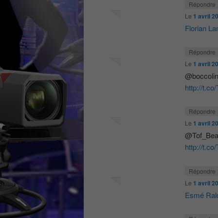
Répondre
Le
1 avril 2
Florian L
Répondre
Le
1 avril 2
@boccolini
http://t.co
Répondre
Le
1 avril 2
@Tof_Beaug
http://t.co
Répondre
Le
1 avril 2
Esmé Ral