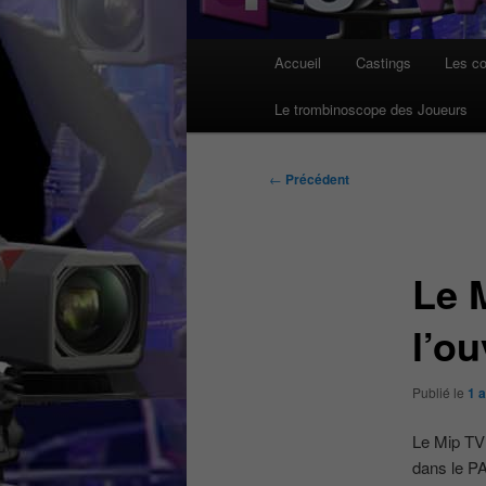
Menu
Accueil
Castings
Les co
principal
Le trombinoscope des Joueurs
Navigation
←
Précédent
des
articles
Le 
l’o
Publié le
1 a
Le Mip TV 
dans le PA