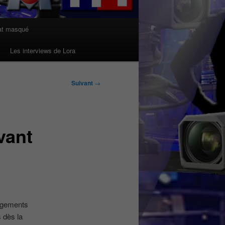
at masqué
Les interviews de Lora
Suivant
→
vant
angements
 dès la