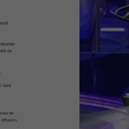
erait
résenter
iété de
,
û faire
levée de
 diffusion