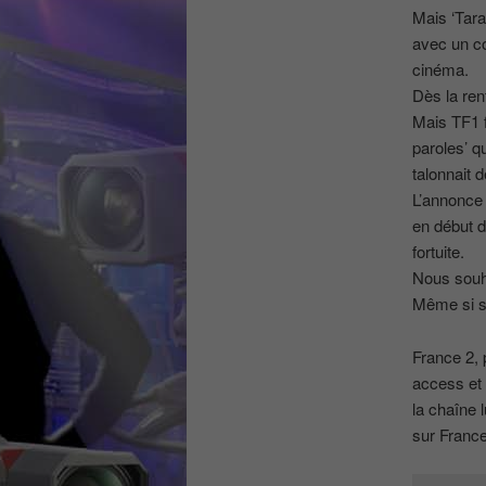
Mais ‘Tara
avec un co
cinéma.
Dès la ren
Mais TF1 f
paroles’ q
talonnait 
L’annonce d
en début d
fortuite.
Nous souha
Même si s
France 2, 
access et 
la chaîne 
sur France