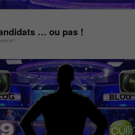
andidats … ou pas !
ce ici !