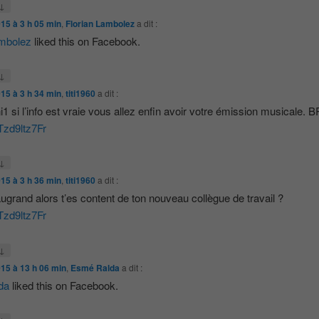
↓
015 à 3 h 05 min
,
Florian Lambolez
a dit :
ambolez
liked this on Facebook.
↓
015 à 3 h 34 min
,
titi1960
a dit :
1 si l’info est vraie vous allez enfin avoir votre émission musicale.
/Tzd9ltz7Fr
↓
015 à 3 h 36 min
,
titi1960
a dit :
rand alors t’es content de ton nouveau collègue de travail ?
/Tzd9ltz7Fr
↓
015 à 13 h 06 min
,
Esmé Ralda
a dit :
da
liked this on Facebook.