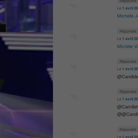
Répondre
Le
1 avril 2
Michelle 
Répondre
Le
1 avril 2
Michèle Va
Répondre
Le
1 avril 2
@Candidat
Répondre
Le
1 avril 2
@CamilleC
@@Candid
Répondre
Le
1 avril 2