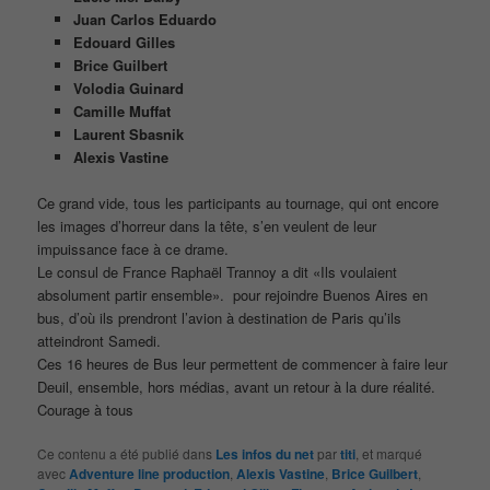
Juan Carlos Eduardo
Edouard Gilles
Brice Guilbert
Volodia Guinard
Camille Muffat
Laurent Sbasnik
Alexis Vastine
Ce grand vide, tous les participants au tournage, qui ont encore
les images d’horreur dans la tête, s’en veulent de leur
impuissance face à ce drame.
Le consul de France Raphaël Trannoy a dit «Ils voulaient
absolument partir ensemble». pour rejoindre Buenos Aires en
bus, d’où ils prendront l’avion à destination de Paris qu’ils
atteindront Samedi.
Ces 16 heures de Bus leur permettent de commencer à faire leur
Deuil, ensemble, hors médias, avant un retour à la dure réalité.
Courage à tous
Ce contenu a été publié dans
Les infos du net
par
titi
, et marqué
avec
Adventure line production
,
Alexis Vastine
,
Brice Guilbert
,