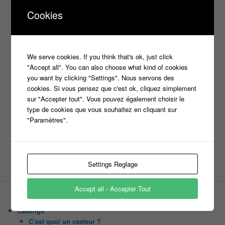
Cookies
*
Nom
We serve cookies. If you think that's ok, just click
"Accept all". You can also choose what kind of cookies
*
you want by clicking "Settings". Nous servons des
E-mail
cookies. Si vous pensez que c'est ok, cliquez simplement
sur "Accepter tout". Vous pouvez également choisir le
type de cookies que vous souhaitez en cliquant sur
"Paramètres".
Site web
Settings Reglage
Accept all - Accepter Tout
PAGES
Castings
C’est quoi un casteur ?