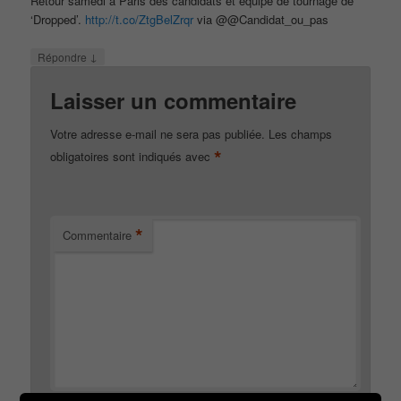
Retour samedi à Paris des candidats et équipe de tournage de
‘Dropped’.
http://t.co/ZtgBelZrqr
via @@Candidat_ou_pas
↓
Répondre
Laisser un commentaire
Votre adresse e-mail ne sera pas publiée.
Les champs
*
obligatoires sont indiqués avec
*
Commentaire