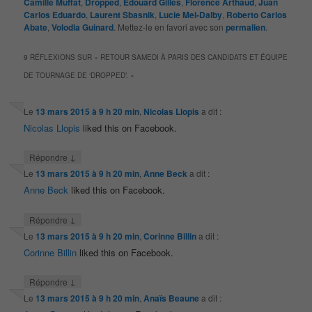
Camille Muffat
,
Dropped
,
Edouard Gilles
,
Florence Arthaud
,
Juan
Carlos Eduardo
,
Laurent Sbasnik
,
Lucie Mei-Dalby
,
Roberto Carlos
Abate
,
Volodia Guinard
. Mettez-le en favori avec son
permalien
.
9 RÉFLEXIONS SUR «
RETOUR SAMEDI À PARIS DES CANDIDATS ET ÉQUIPE
DE TOURNAGE DE ‘DROPPED’.
»
Le
13 mars 2015 à 9 h 20 min
,
Nicolas Llopis
a dit :
Nicolas Llopis
liked this on Facebook.
↓
Répondre
Le
13 mars 2015 à 9 h 20 min
,
Anne Beck
a dit :
Anne Beck
liked this on Facebook.
↓
Répondre
Le
13 mars 2015 à 9 h 20 min
,
Corinne Billin
a dit :
Corinne Billin
liked this on Facebook.
↓
Répondre
Le
13 mars 2015 à 9 h 20 min
,
Anaïs Beaune
a dit :