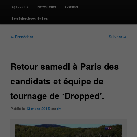
Quiz Jeux
NewsLetter
Contact
Les interviews de Lora
Navigation
←
Précédent
Suivant
→
des
articles
Retour samedi à Paris des
candidats et équipe de
tournage de ‘Dropped’.
Publié le
13 mars 2015
par
titi