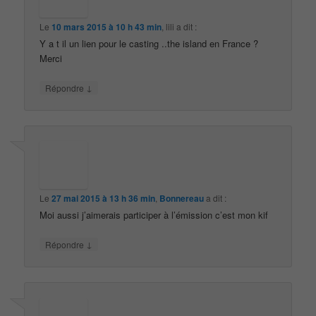
Le
10 mars 2015 à 10 h 43 min
,
lili
a dit :
Y a t il un lien pour le casting ..the island en France ?
Merci
↓
Répondre
Le
27 mai 2015 à 13 h 36 min
,
Bonnereau
a dit :
Moi aussi j’aimerais participer à l’émission c’est mon kif
↓
Répondre