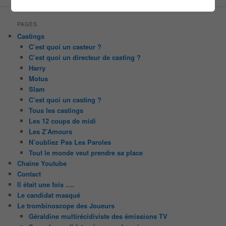
PAGES
Castings
C’est quoi un casteur ?
C’est quoi un directeur de casting ?
Harry
Motus
Slam
C’est quoi un casting ?
Tous les castings
Les 12 coups de midi
Les Z’Amours
N’oubliez Pas Les Paroles
Tout le monde veut prendre sa place
Chaine Youtube
Contact
Il était une fois ….
Le candidat masqué
Le trombinoscope des Joueurs
Géraldine multirécidiviste des émissions TV