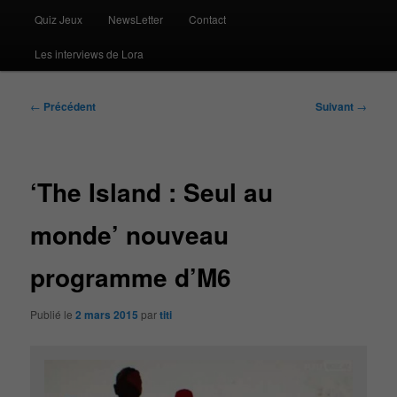
Quiz Jeux
NewsLetter
Contact
Les interviews de Lora
Navigation
←
Précédent
Suivant
→
des
articles
‘The Island : Seul au
monde’ nouveau
programme d’M6
Publié le
2 mars 2015
par
titi