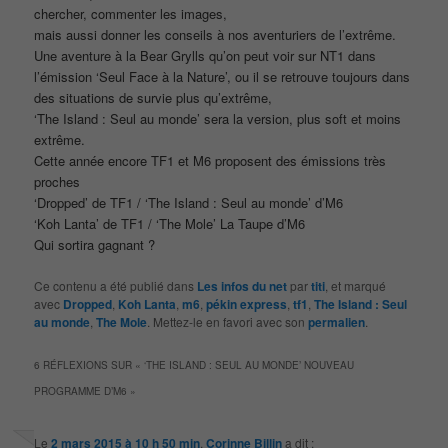
chercher, commenter les images,
mais aussi donner les conseils à nos aventuriers de l’extrême.
Une aventure à la Bear Grylls qu’on peut voir sur NT1 dans
l’émission ‘Seul Face à la Nature’, ou il se retrouve toujours dans
des situations de survie plus qu’extrême,
‘The Island : Seul au monde’ sera la version, plus soft et moins
extrême.
Cette année encore TF1 et M6 proposent des émissions très
proches
‘Dropped’ de TF1 / ‘The Island : Seul au monde’ d’M6
‘Koh Lanta’ de TF1 / ‘The Mole’ La Taupe d’M6
Qui sortira gagnant ?
Ce contenu a été publié dans
Les infos du net
par
titi
, et marqué
avec
Dropped
,
Koh Lanta
,
m6
,
pékin express
,
tf1
,
The Island : Seul
au monde
,
The Mole
. Mettez-le en favori avec son
permalien
.
6 RÉFLEXIONS SUR «
‘THE ISLAND : SEUL AU MONDE’ NOUVEAU
PROGRAMME D’M6
»
Le
2 mars 2015 à 10 h 50 min
,
Corinne Billin
a dit :