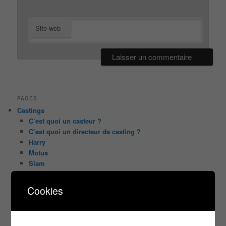
Site web
PAGES
Castings
C’est quoi un casteur ?
C’est quoi un directeur de casting ?
Harry
Motus
Slam
C’est quoi un casting ?
Tous les castings
Cookies
Les 12 coups de midi
Les Z’Amours
N’oubliez Pas Les Paroles