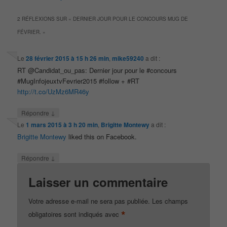
2 RÉFLEXIONS SUR «
DERNIER JOUR POUR LE CONCOURS MUG DE
FÉVRIER.
»
Le
28 février 2015 à 15 h 26 min
,
mike59240
a dit :
RT @Candidat_ou_pas: Dernier jour pour le #concours
#MugInfojeuxtvFevrier2015 #follow + #RT
http://t.co/UzMz6MR46y
↓
Répondre
Le
1 mars 2015 à 3 h 20 min
,
Brigitte Montewy
a dit :
Brigitte Montewy
liked this on Facebook.
↓
Répondre
Laisser un commentaire
Votre adresse e-mail ne sera pas publiée.
Les champs
*
obligatoires sont indiqués avec