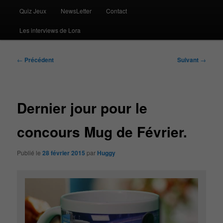
Quiz Jeux
NewsLetter
Contact
Les interviews de Lora
Navigation
←
Précédent
Suivant
→
des
articles
Dernier jour pour le
concours Mug de Février.
Publié le
28 février 2015
par
Huggy