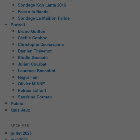
Sondage Koh Lanta 2016
Face à la Bande
Sondage Le Maillon Faible
Portrait
Bruno Guillon
Cécilie Conhoc
Christophe Dechavanne
Damien Thévenot
Elodie Gossuin
Julien Courbet
Laurence Boccolini
Nagui Fam
Olivier MINNE
Patrice Laffont
Sandrine Corman
Public
Quiz Jeux
ARCHIVES
juillet 2025
mai 2024