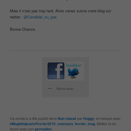
Mais il n’est pas trop tard. Alors venez suivre votre blog sur
twitter :
@
Candidat_ou_pas
Bonne Chance.
Suivez nous
Ce contenu a été publié dans
Non classé
par
Huggy
, et marqué avec
#MugInfojeuxtvFevrier2015
,
concours
,
fevrier
,
mug
. Mettez-le en
favori avec son
permalien
.