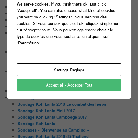
Tout le monde veut prendre sa place
We serve cookies. If you think that's ok, just click
Chaine Youtube
"Accept all". You can also choose what kind of cookies
Contact
you want by clicking "Settings". Nous servons des
Il était une fois ….
cookies. Si vous pensez que c'est ok, cliquez simplement
Le candidat masqué
sur "Accepter tout". Vous pouvez également choisir le
Le trombinoscope des Joueurs
type de cookies que vous souhaitez en cliquant sur
Géraldine multirécidiviste des émissions TV
"Paramètres".
Serge le candidat qui a peur du noir.
Les coulisses des jeux
Les caméras d’un jeu plateau
Un plateau de jeu télévisé coûte cher, mais pourquoi ?
Settings Reglage
Les interviews de Lora
Quand Lora rencontre Aline elles parlent de quoi ?
Quand Lora papote avec Franck, ils parlent de quoi ?
Accept all - Accepter Tout
NewsLetter
Nos Sondages
Sondage Koh Lanta 2018 Le combat des héros
Sondage Koh Lanta Fidji 2017
Sondage Koh Lanta Cambodge 2017
Sondage Koh Lanta
Sondages « Bienvenue au Camping »
Sondage Koh Lanta 2016 (2) Thailand