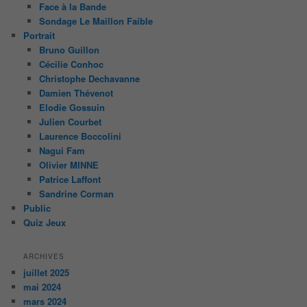
Face à la Bande
Sondage Le Maillon Faible
Portrait
Bruno Guillon
Cécilie Conhoc
Christophe Dechavanne
Damien Thévenot
Elodie Gossuin
Julien Courbet
Laurence Boccolini
Nagui Fam
Olivier MINNE
Patrice Laffont
Sandrine Corman
Public
Quiz Jeux
ARCHIVES
juillet 2025
mai 2024
mars 2024