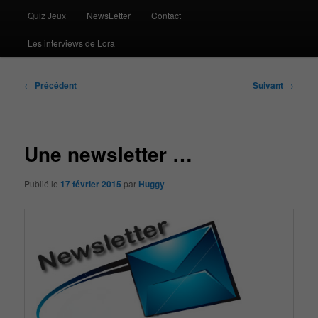
Quiz Jeux
NewsLetter
Contact
Les interviews de Lora
Navigation
←
Précédent
Suivant
→
des
articles
Une newsletter …
Publié le
17 février 2015
par
Huggy