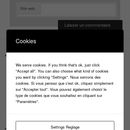
Site web
Cookies
PAGES
Castings
C’est quoi un casteur ?
We serve cookies. If you think that's ok, just click
C’est quoi un directeur de casting ?
"Accept all". You can also choose what kind of cookies
Harry
you want by clicking "Settings". Nous servons des
Motus
cookies. Si vous pensez que c'est ok, cliquez simplement
Slam
sur "Accepter tout". Vous pouvez également choisir le
C’est quoi un casting ?
type de cookies que vous souhaitez en cliquant sur
Tous les castings
"Paramètres".
Les 12 coups de midi
Les Z’Amours
N’oubliez Pas Les Paroles
Tout le monde veut prendre sa place
Settings Reglage
Chaine Youtube