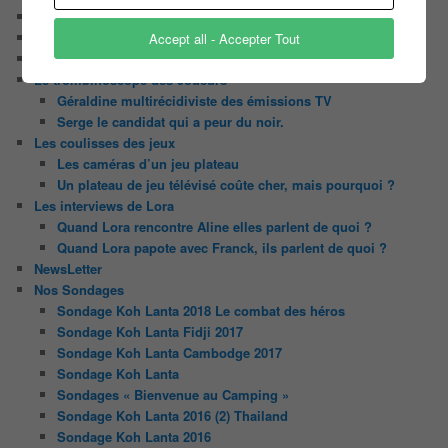
Contact
Il était une fois ….
Accept all - Accepter Tout
Le candidat masqué
Le trombinoscope des Joueurs
Géraldine multirécidiviste des émissions TV
Serge le candidat qui a peur du noir.
Les coulisses des jeux
Les caméras d’un jeu plateau
Un plateau de jeu télévisé coûte cher, mais pourquoi ?
Les interviews de Lora
Quand Lora rencontre Aline elles parlent de quoi ?
Quand Lora papote avec Franck, ils parlent de quoi ?
NewsLetter
Nos Sondages
Sondage Koh Lanta 2018 Le combat des héros
Sondage Koh Lanta Fidji 2017
Sondage Koh Lanta Cambodge 2017
Sondage Koh Lanta
Sondages « Bienvenue au Camping »
Sondage Koh Lanta 2016 (2) Thailand
Sondage Koh Lanta 2016