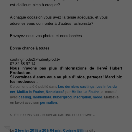
est d’ailleurs plein à craquer?
A chaque occasion vous avez la tenue adéquate, et vous
adoreriez vous confronter à d’autres fashionista?
Envoyez-nous vos photos et coordonnées.
Bonne chance à toutes
castingmode2@hubertprod.tv
07 82 68 97 14
Nous n’avons pas plus d’informations de Hervé Hubert
Production.
Si certaines d’entre vous au plus d’infos, partagez! Merci biz
les modeuses .
Ce contenu a été publié dans
Les derniers castings
,
Les infos du
net
,
Malika la Fouine
,
Non classé
par
Malika La Fouine
, et marqué
avec
casting
,
fashionista
,
hubertprod
,
Inscription
,
mode
. Mettez-le
en favori avec son
permalien
.
5 RÉFLEXIONS SUR «
NOUVEAU CASTING POUR FEMME
»
Le
2 février 2015 à 20 h 04 min
,
Corinne Billin
a dit :