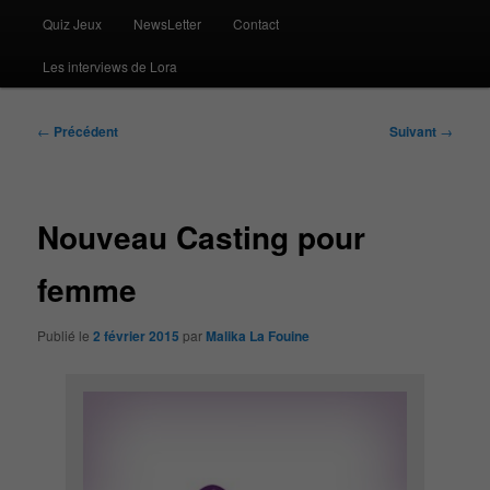
Quiz Jeux
NewsLetter
Contact
Les interviews de Lora
Navigation
←
Précédent
Suivant
→
des
articles
Nouveau Casting pour
femme
Publié le
2 février 2015
par
Malika La Fouine