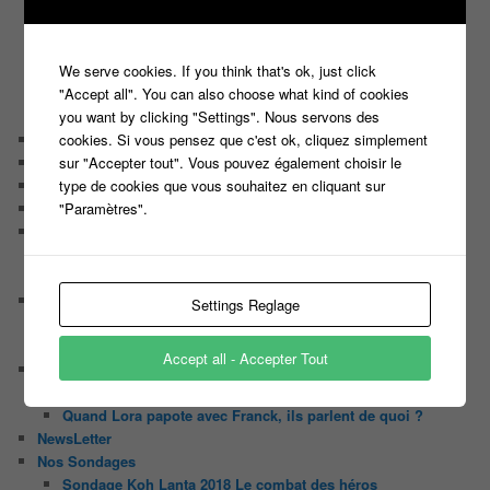
C’est quoi un casting ?
Tous les castings
Les 12 coups de midi
Les Z’Amours
We serve cookies. If you think that's ok, just click
N’oubliez Pas Les Paroles
"Accept all". You can also choose what kind of cookies
Tout le monde veut prendre sa place
you want by clicking "Settings". Nous servons des
Chaine Youtube
cookies. Si vous pensez que c'est ok, cliquez simplement
Contact
sur "Accepter tout". Vous pouvez également choisir le
Il était une fois ….
type de cookies que vous souhaitez en cliquant sur
Le candidat masqué
"Paramètres".
Le trombinoscope des Joueurs
Géraldine multirécidiviste des émissions TV
Serge le candidat qui a peur du noir.
Les coulisses des jeux
Settings Reglage
Les caméras d’un jeu plateau
Un plateau de jeu télévisé coûte cher, mais pourquoi ?
Accept all - Accepter Tout
Les interviews de Lora
Quand Lora rencontre Aline elles parlent de quoi ?
Quand Lora papote avec Franck, ils parlent de quoi ?
NewsLetter
Nos Sondages
Sondage Koh Lanta 2018 Le combat des héros