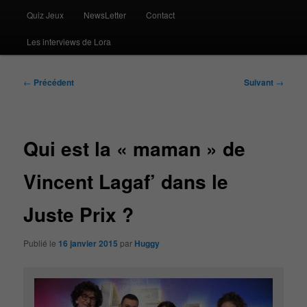
Quiz Jeux
NewsLetter
Contact
Les interviews de Lora
Navigation
←
Précédent
Suivant
→
des
articles
Qui est la « maman » de
Vincent Lagaf’ dans le
Juste Prix ?
Publié le
16 janvier 2015
par
Huggy