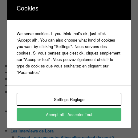
C’est quoi un directeur de casting ?
Cookies
Harry
Motus
Slam
C’est quoi un casting ?
We serve cookies. If you think that's ok, just click
Tous les castings
"Accept all". You can also choose what kind of cookies
Les 12 coups de midi
you want by clicking "Settings". Nous servons des
Les Z’Amours
cookies. Si vous pensez que c'est ok, cliquez simplement
N’oubliez Pas Les Paroles
sur "Accepter tout". Vous pouvez également choisir le
Tout le monde veut prendre sa place
type de cookies que vous souhaitez en cliquant sur
Chaine Youtube
"Paramètres".
Contact
Il était une fois ….
Le candidat masqué
Le trombinoscope des Joueurs
Géraldine multirécidiviste des émissions TV
Settings Reglage
Serge le candidat qui a peur du noir.
Les coulisses des jeux
Accept all - Accepter Tout
Les caméras d’un jeu plateau
Un plateau de jeu télévisé coûte cher, mais pourquoi ?
Les interviews de Lora
Quand Lora rencontre Aline elles parlent de quoi ?