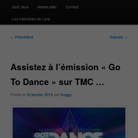
Quiz Jeux
NewsLetter
Contact
Les interviews de Lora
Navigation
←
Précédent
Suivant
→
des
articles
Assistez à l’émission « Go
To Dance » sur TMC …
Publié le
16 janvier 2015
par
Huggy