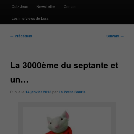
Quiz Jeux
NewsLetter
Contact
Les interviews de Lora
Navigation
←
Précédent
Suivant
→
des
articles
La 3000ème du septante et
un…
Publié le
14 janvier 2015
par
La Petite Souris