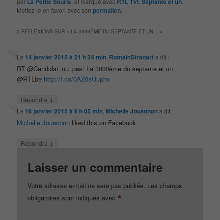
par
La Petite Souris
, et marqué avec
RTL TVI
,
Septante et un
.
Mettez-le en favori avec son
permalien
.
2 RÉFLEXIONS SUR «
LA 3000ÈME DU SEPTANTE ET UN…
»
Le
14 janvier 2015 à 21 h 34 min
,
RomainStranart
a dit :
RT @Candidat_ou_pas: La 3000ème du septante et un…
@RTLbe
http://t.co/0AZ6sUuphv
↓
Répondre
Le
16 janvier 2015 à 9 h 05 min
,
Michelle Jouannon
a dit :
Michelle Jouannon
liked this on Facebook.
↓
Répondre
Laisser un commentaire
Votre adresse e-mail ne sera pas publiée.
Les champs
*
obligatoires sont indiqués avec