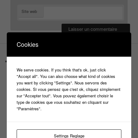
Site web
Cookies
PAGES
Castings
C’est quoi un casteur ?
We serve cookies. If you think that's ok, just click
C’est quoi un directeur de casting ?
"Accept all". You can also choose what kind of cookies
Harry
you want by clicking "Settings". Nous servons des
Motus
cookies. Si vous pensez que c'est ok, cliquez simplement
Slam
sur "Accepter tout". Vous pouvez également choisir le
C’est quoi un casting ?
type de cookies que vous souhaitez en cliquant sur
Tous les castings
"Paramètres".
Les 12 coups de midi
Les Z’Amours
N’oubliez Pas Les Paroles
Tout le monde veut prendre sa place
Settings Reglage