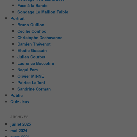
Face à la Bande
Sondage Le Maillon Faible
Portrait
Bruno Guillon
Cécilie Conhoc
Christophe Dechavanne
Damien Thévenot
Elodie Gossuin
Julien Courbet
Laurence Boccolini
Nagui Fam
Olivier MINNE
Patrice Laffont
Sandrine Corman
Public
Quiz Jeux
ARCHIVES
juillet 2025
mai 2024
mars 2024