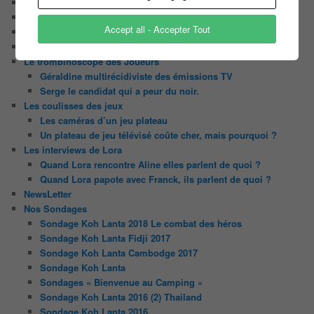
Chaine Youtube
Contact
Accept all - Accepter Tout
Il était une fois ….
Le candidat masqué
Le trombinoscope des Joueurs
Géraldine multirécidiviste des émissions TV
Serge le candidat qui a peur du noir.
Les coulisses des jeux
Les caméras d’un jeu plateau
Un plateau de jeu télévisé coûte cher, mais pourquoi ?
Les interviews de Lora
Quand Lora rencontre Aline elles parlent de quoi ?
Quand Lora papote avec Franck, ils parlent de quoi ?
NewsLetter
Nos Sondages
Sondage Koh Lanta 2018 Le combat des héros
Sondage Koh Lanta Fidji 2017
Sondage Koh Lanta Cambodge 2017
Sondage Koh Lanta
Sondages « Bienvenue au Camping »
Sondage Koh Lanta 2016 (2) Thailand
Sondage Koh Lanta 2016