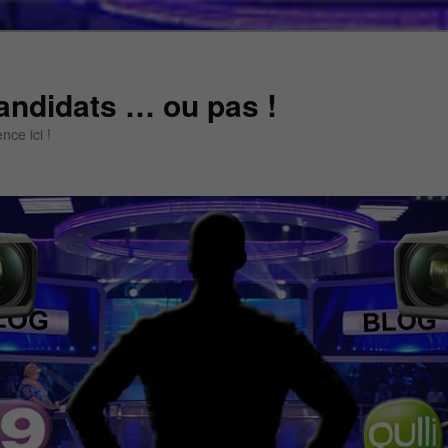
andidats … ou pas !
ce ici !