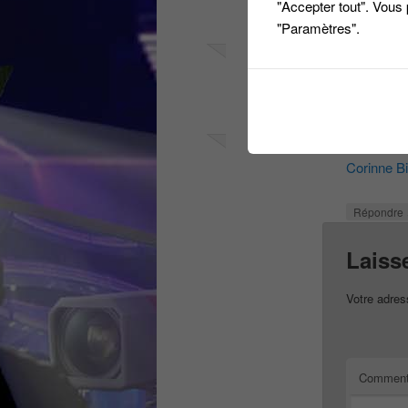
"Accepter tout". Vous
"Paramètres".
Répondre
Le
14 janvi
Jean Mich
Répondre
Le
15 janvie
Corinne Bil
Répondre
Laiss
Votre adres
Comment