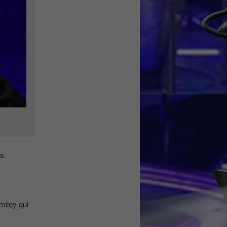
s.
miley qui