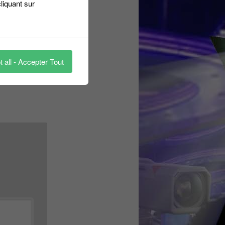
liquant sur
 all - Accepter Tout