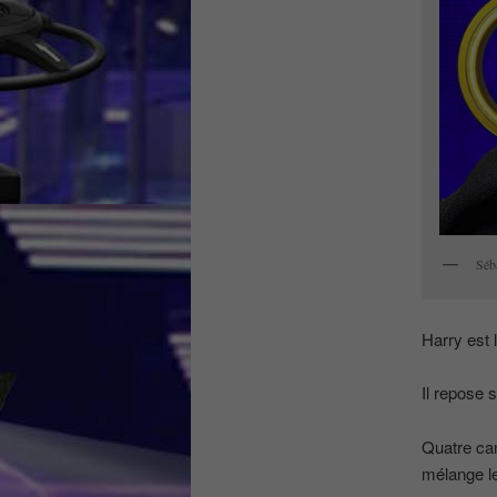
Séb
Harry est 
Il repose
Quatre can
mélange le