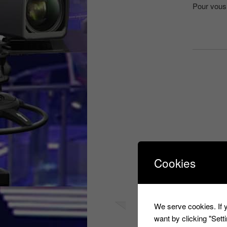
Pour vous 
Ce contenu 
public
,
fran
Cookies
3 RÉFLEXION
We serve cookies. If y
Le
14 janvie
want by clicking "Set
Ernestine 