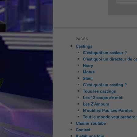
PAGES
Castings
C’est quoi un casteur ?
C’est quoi un directeur de c
Harry
Motus
Slam
C’est quoi un casting ?
Tous les castings
Les 12 coups de midi
Les Z’Amours
N’oubliez Pas Les Paroles
Tout le monde veut prendre 
Chaine Youtube
Contact
Il était une fois ….