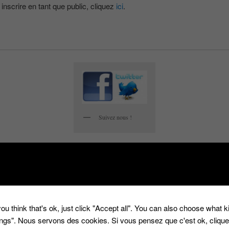
inscrire en tant que public, cliquez
ici
.
Suivez nous !
a été publié dans
Public aux enregistrements
par
Huggy
, et marqué avec
assiste
ce 3
,
harry
,
public
,
Sébastien Folin
. Mettez-le en favori avec son
permalien
.
S SUR «
ASSISTER AUX NOUVEAUX ENREGISTREMENTS DE « HARRY »
»
ou think that's ok, just click "Accept all". You can also choose what 
r 2015 à 1 h 06 min
,
Ernestine Super-Etoile
a dit :
tings". Nous servons des cookies. Si vous pensez que c'est ok, cliqu
Super-Etoile
liked this on Facebook.