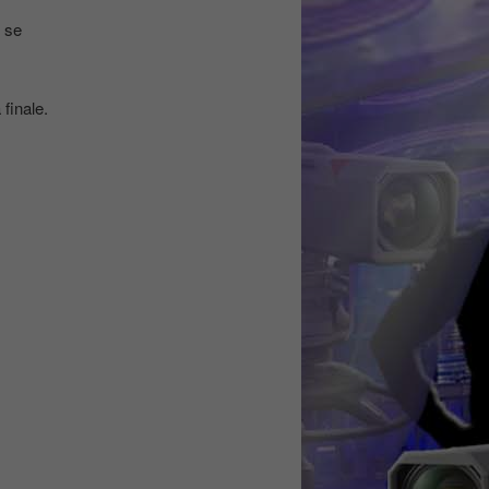
i se
finale.