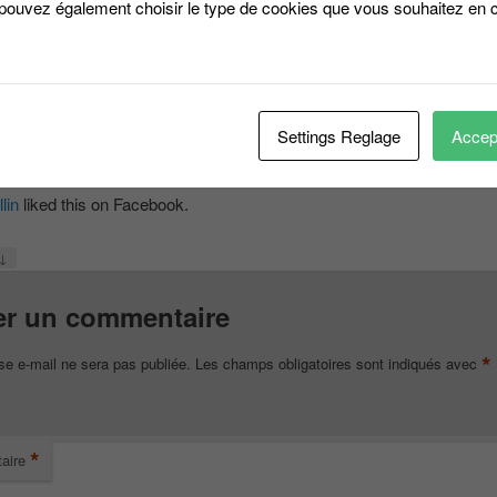
 pouvez également choisir le type de cookies que vous souhaitez en c
↓
er 2015 à 13 h 35 min
,
Jean Michel Jamet-Fournier
a dit :
el Jamet-Fournier
liked this on Facebook.
Settings Reglage
Accept
↓
r 2015 à 1 h 35 min
,
Corinne Billin
a dit :
lin
liked this on Facebook.
↓
er un commentaire
*
se e-mail ne sera pas publiée.
Les champs obligatoires sont indiqués avec
*
aire