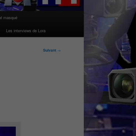
at masqué
Les interviews de Lora
Suivant
→