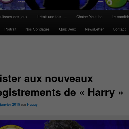
ulisses des jeux
Il était une fois ….
Chaine Youtube
Le candid
Portrait
Nos Sondages
Quiz Jeux
NewsLetter
Contact
ister aux nouveaux
egistrements de « Harry »
 janvier 2015
par
Huggy