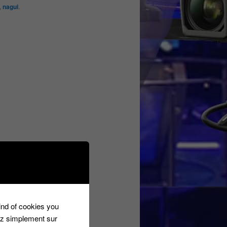
,
nagui
.
kind of cookies you
ez simplement sur