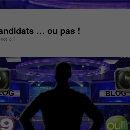
andidats … ou pas !
ce ici !