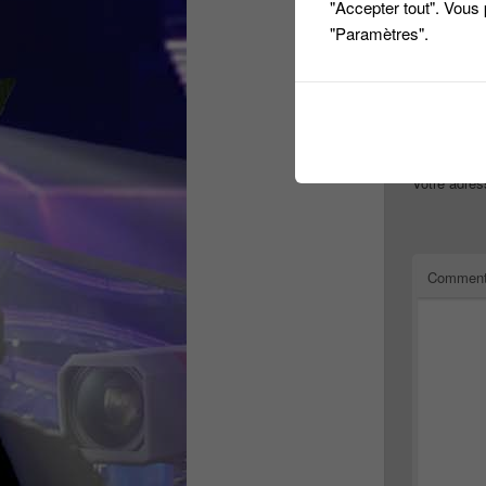
RT @Candi
"Accepter tout". Vous
Voila cett
"Paramètres".
Répondre
Laiss
Votre adres
Comment