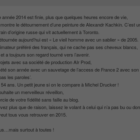
te année 2014 est finie, plus que quelques heures encore de vie,
ontre le détournement d’une peinture de Alexandr Kachkin. C’est un
in d’origine russe qui vit actuellement à Toronto.
étournée aujourd’hui est « Le vieil homme avec un sablier » de 2005.
nimateur préféré des français, qui ne cache pas ses cheveux blancs,
en et a toujours son regard tourné vers l’avenir.
rojets avec sa société de production AIr Prod,
 été son année avec un sauvetage de l’access de France 2 avec son
pas les paroles’.
 54 ans. Un petit jeune si on le compare à Michel Drucker !
uhaite un merveilleux réveillon,
ie de votre fidélité sans faille au blog.
vez plus que de raison, laissez le volant à celui qui n’a pas bu ou do
veut tous vous retrouver en 2015.
us…mais surtout à toutes !