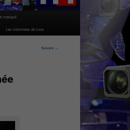
at masqué
Les interviews de Lora
Suivant
→
née