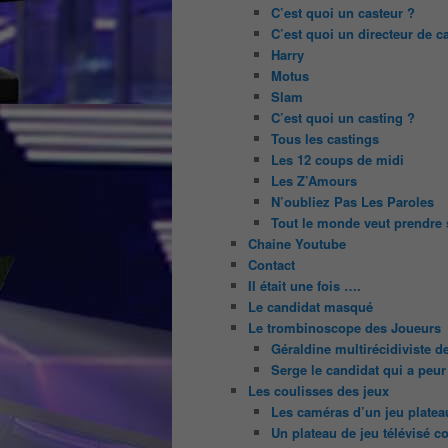
C’est quoi un casteur ?
C’est quoi un directeur de c
Harry
Motus
Slam
C’est quoi un casting ?
Tous les castings
Les 12 coups de midi
Les Z’Amours
N’oubliez Pas Les Paroles
Tout le monde veut prendre 
Chaine Youtube
Contact
Il était une fois ….
Le candidat masqué
Le trombinoscope des Joueurs
Géraldine multirécidiviste 
Serge le candidat qui a peur
Les coulisses des jeux
Les caméras d’un jeu platea
Un plateau de jeu télévisé c