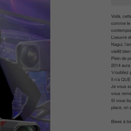
Voilà, cet
comme le m
contempora
L’oeuvre d
Nagui, l’a
vieillit bi
Plein de p
2014 aura
‘n’oubliez 
Il n’a QUE
Je vous so
vous remerc
Si vous bu
place, on 
Bises à to