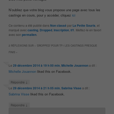
N’oubliez que votre blog vous propose une page avec tous les
castings en cours, pour y accéder, cliquez
ici
Ce contenu a été publié dans
Non classé
par
La Petite Souris
, et
marqué avec
casting
,
Dropped
,
Inscription
,
tf1
. Mettez-le en favori
avec son
permalien
.
2 RÉFLEXIONS SUR «
‘DROPPED’ POUR TF1 LES CASTINGS PRESQUE
FINIS
»
Le
29 décembre 2014 à 19 h 00 min
,
Michelle Jouannon
a dit :
Michelle Jouannon
liked this on Facebook.
↓
Répondre
Le
29 décembre 2014 à 21 h 05 min
,
Sabrina Visse
a dit :
Sabrina Visse
liked this on Facebook.
↓
Répondre