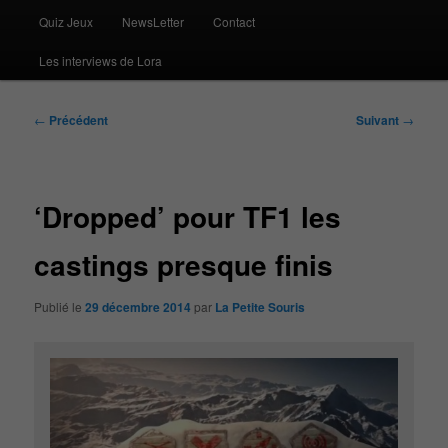
Quiz Jeux
NewsLetter
Contact
Les interviews de Lora
Navigation
←
Précédent
Suivant
→
des
articles
‘Dropped’ pour TF1 les
castings presque finis
Publié le
29 décembre 2014
par
La Petite Souris