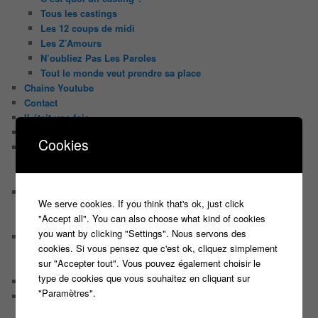
Tous les castings
Les 12 coups de midi
Les Z’Amours
N’oubliez Pas Les Paroles
Tout le monde veut prendre sa place
Chaine Youtube
Contact
Il était une fois ….
Le candidat masqué
Cookies
Le trombinoscope des Joueurs
Géraldine multirécidiviste des émissions TV
Serge le candidat qui a peur du noir.
Les coulisses des jeux
We serve cookies. If you think that's ok, just click
Les caméras d’un jeu plateau
"Accept all". You can also choose what kind of cookies
Un plateau de jeu télévisé coûte cher, mais pourquoi ?
you want by clicking "Settings". Nous servons des
Les interviews de Lora
cookies. Si vous pensez que c'est ok, cliquez simplement
Quand Lora rencontre Aline elles parlent de quoi ?
sur "Accepter tout". Vous pouvez également choisir le
Quand Lora papote avec Franck, ils parlent de quoi ?
type de cookies que vous souhaitez en cliquant sur
NewsLetter
"Paramètres".
Nos Sondages
Sondage Koh Lanta 2018 Le combat des héros