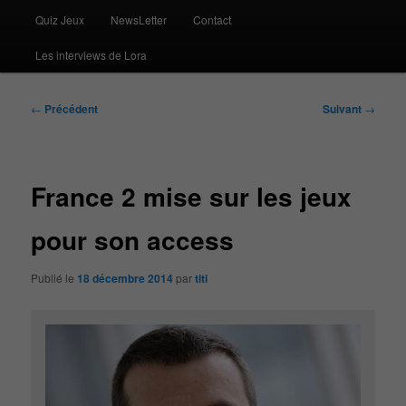
Quiz Jeux
NewsLetter
Contact
Les interviews de Lora
Navigation
←
Précédent
Suivant
→
des
articles
France 2 mise sur les jeux
pour son access
Publié le
18 décembre 2014
par
titi