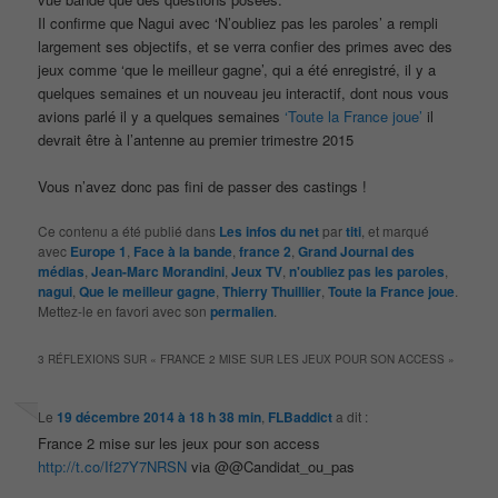
Il confirme que Nagui avec ‘N’oubliez pas les paroles’ a rempli
largement ses objectifs, et se verra confier des primes avec des
jeux comme ‘que le meilleur gagne’, qui a été enregistré, il y a
quelques semaines et un nouveau jeu interactif, dont nous vous
avions parlé il y a quelques semaines
‘Toute la France joue’
il
devrait être à l’antenne au premier trimestre 2015
Vous n’avez donc pas fini de passer des castings !
Ce contenu a été publié dans
Les infos du net
par
titi
, et marqué
avec
Europe 1
,
Face à la bande
,
france 2
,
Grand Journal des
médias
,
Jean-Marc Morandini
,
Jeux TV
,
n'oubliez pas les paroles
,
nagui
,
Que le meilleur gagne
,
Thierry Thuillier
,
Toute la France joue
.
Mettez-le en favori avec son
permalien
.
3 RÉFLEXIONS SUR «
FRANCE 2 MISE SUR LES JEUX POUR SON ACCESS
»
Le
19 décembre 2014 à 18 h 38 min
,
FLBaddict
a dit :
France 2 mise sur les jeux pour son access
http://t.co/If27Y7NRSN
via @@Candidat_ou_pas