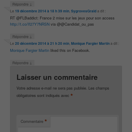
↓
Répondre
Le
19 décembre 2014 à 18 h 39 min
,
SygrovesGrald
a dit :
RT @FLBaddict: France 2 mise sur les jeux pour son access
http://t.co/If27Y7NRSN
via @@Candidat_ou_pas
↓
Répondre
Le
20 décembre 2014 à 21 h 20 min
,
Monique Fargier Martin
a dit :
Monique Fargier Martin
liked this on Facebook.
↓
Répondre
Laisser un commentaire
Votre adresse e-mail ne sera pas publiée.
Les champs
*
obligatoires sont indiqués avec
*
Commentaire