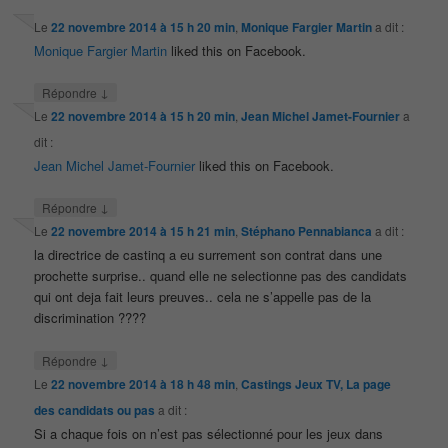
Le
22 novembre 2014 à 15 h 20 min
,
Monique Fargier Martin
a dit :
Monique Fargier Martin
liked this on Facebook.
↓
Répondre
Le
22 novembre 2014 à 15 h 20 min
,
Jean Michel Jamet-Fournier
a
dit :
Jean Michel Jamet-Fournier
liked this on Facebook.
↓
Répondre
Le
22 novembre 2014 à 15 h 21 min
,
Stéphano Pennabianca
a dit :
la directrice de castinq a eu surrement son contrat dans une
prochette surprise.. quand elle ne selectionne pas des candidats
qui ont deja fait leurs preuves.. cela ne s’appelle pas de la
discrimination ????
↓
Répondre
Le
22 novembre 2014 à 18 h 48 min
,
Castings Jeux TV, La page
des candidats ou pas
a dit :
Si a chaque fois on n’est pas sélectionné pour les jeux dans