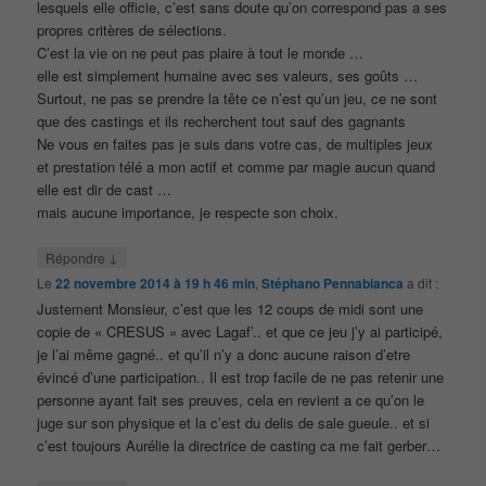
lesquels elle officie, c’est sans doute qu’on correspond pas a ses
propres critères de sélections.
C’est la vie on ne peut pas plaire à tout le monde …
elle est simplement humaine avec ses valeurs, ses goûts …
Surtout, ne pas se prendre la tête ce n’est qu’un jeu, ce ne sont
que des castings et ils recherchent tout sauf des gagnants
Ne vous en faites pas je suis dans votre cas, de multiples jeux
et prestation télé a mon actif et comme par magie aucun quand
elle est dir de cast …
mais aucune importance, je respecte son choix.
↓
Répondre
Le
22 novembre 2014 à 19 h 46 min
,
Stéphano Pennabianca
a dit :
Justement Monsieur, c’est que les 12 coups de midi sont une
copie de « CRESUS » avec Lagaf’.. et que ce jeu j’y ai participé,
je l’ai même gagné.. et qu’il n’y a donc aucune raison d’etre
évincé d’une participation.. Il est trop facile de ne pas retenir une
personne ayant fait ses preuves, cela en revient a ce qu’on le
juge sur son physique et la c’est du delis de sale gueule.. et si
c’est toujours Aurélie la directrice de casting ca me fait gerber…