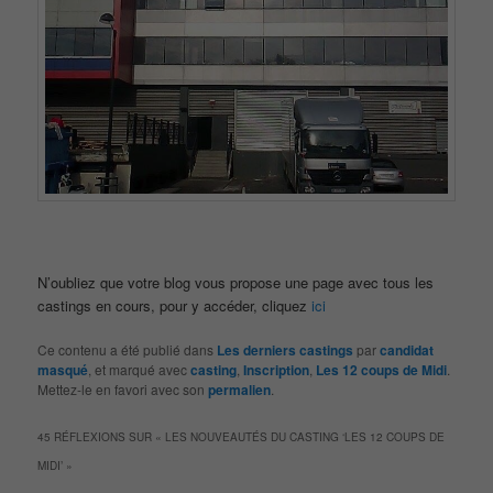
N’oubliez que votre blog vous propose une page avec tous les
castings en cours, pour y accéder, cliquez
ici
Ce contenu a été publié dans
Les derniers castings
par
candidat
masqué
, et marqué avec
casting
,
Inscription
,
Les 12 coups de Midi
.
Mettez-le en favori avec son
permalien
.
45 RÉFLEXIONS SUR «
LES NOUVEAUTÉS DU CASTING ‘LES 12 COUPS DE
MIDI’
»