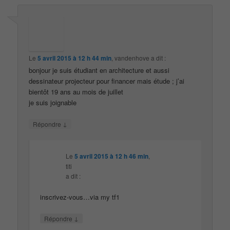
Le
5 avril 2015 à 12 h 44 min
,
vandenhove
a dit :
bonjour je suis étudiant en architecture et aussi
dessinateur projecteur pour financer mais étude ; j’ai
bientôt 19 ans au mois de juillet
je suis joignable
↓
Répondre
Le
5 avril 2015 à 12 h 46 min
,
titi
a dit :
inscrivez-vous…via my tf1
↓
Répondre