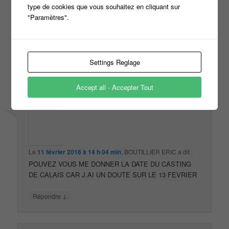
type de cookies que vous souhaitez en cliquant sur
"Paramètres".
Le
17 novembre 2015 à 21 h 48 min
,
HUYGHE
a dit :
je regarde tous les jours maintenant je veux etre a mon
tour devant le pupitre
Settings Reglage
↓
Répondre
Accept all - Accepter Tout
Le
11 février 2016 à 14 h 04 min
,
BOUTILLIER ERIC
a dit :
POUVEZ VOUS ME DONNER LA DATE DU CASTING
DE CALAIS CAR J.AI UN DOUTE SUR LE 13 FEVRIER
↓
Répondre