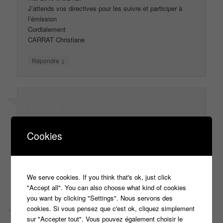
J’attends vos directives pour les suivre et participer à
l’émission
Cordialement
CARRAT Christiane
↓
Répondre
Cookies
Le
26 juin 2015 à 19 h 24 min
,
lematre
a dit :
desire participer sélections paris
↓
Répondre
We serve cookies. If you think that's ok, just click
"Accept all". You can also choose what kind of cookies
you want by clicking "Settings". Nous servons des
cookies. Si vous pensez que c'est ok, cliquez simplement
sur "Accepter tout". Vous pouvez également choisir le