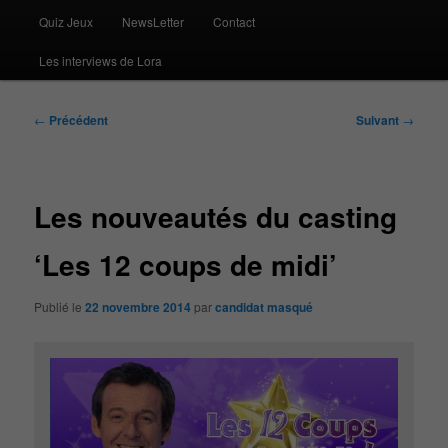
Quiz Jeux
NewsLetter
Contact
Les interviews de Lora
Navigation
←
Précédent
Suivant
→
des
articles
Les nouveautés du casting
‘Les 12 coups de midi’
Publié le
22 novembre 2014
par
candidat masqué