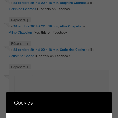
Le
28 octobre 2014 à 22 h 18 min
,
Delphine Georges
a dit :
Delphine Georges
liked this on Facebook.
↓
Répondre
Le
28 octobre 2014 à 22 h 18 min
,
Aline Chapelon
a dit :
Aline Chapelon
liked this on Facebook.
↓
Répondre
Le
28 octobre 2014 à 22 h 18 min
,
Catherine Coche
a dit :
Catherine Coche
liked this on Facebook.
↓
Répondre
Le
29 octobre 2014 à 2 h 59 min
,
decamps
a dit :
Cookies
bonjours je serait ravie de venir joué gagnée c est autre
chose et revoie julien que j ai deja vu et qui m avais tres
tres bien défendu sur sans aucun doute choses qui et