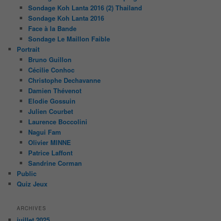
Sondage Koh Lanta 2016 (2) Thailand
Sondage Koh Lanta 2016
Face à la Bande
Sondage Le Maillon Faible
Portrait
Bruno Guillon
Cécilie Conhoc
Christophe Dechavanne
Damien Thévenot
Elodie Gossuin
Julien Courbet
Laurence Boccolini
Nagui Fam
Olivier MINNE
Patrice Laffont
Sandrine Corman
Public
Quiz Jeux
ARCHIVES
juillet 2025