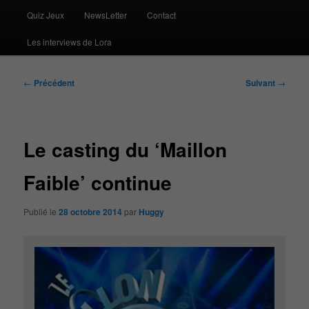
Quiz Jeux
NewsLetter
Contact
Les interviews de Lora
Navigation
←
Précédent
Suivant
→
des
articles
Le casting du ‘Maillon
Faible’ continue
Publié le
28 octobre 2014
par
Huggy