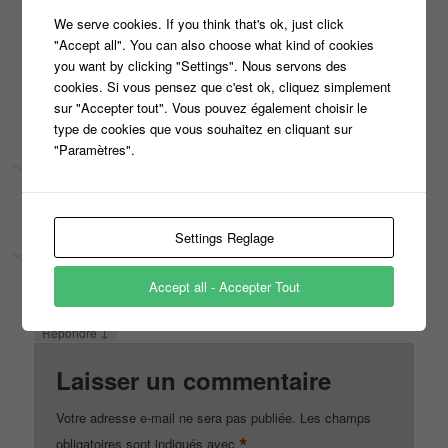
pas encore fini et si je pouvais gagné un petit quelque
We serve cookies. If you think that's ok, just click
chose sa serait l amerique peut pas expliqué ce que long
"Accept all". You can also choose what kind of cookies
ma fait serait trop long j spere avoir de vaut nouvel a
you want by clicking "Settings". Nous servons des
bientot
cookies. Si vous pensez que c'est ok, cliquez simplement
sur "Accepter tout". Vous pouvez également choisir le
↓
Répondre
type de cookies que vous souhaitez en cliquant sur
"Paramètres".
Le
29 octobre 2014 à 23 h 03 min
,
Monique Fargier Martin
a dit :
Monique Fargier Martin
liked this on Facebook.
Settings Reglage
↓
Répondre
Le
30 octobre 2014 à 21 h 48 min
,
Romain Stranart
a dit :
Accept all - Accepter Tout
Romain Stranart
liked this on Facebook.
↓
Répondre
Laisser un commentaire
Votre adresse e-mail ne sera pas publiée.
Les champs
*
obligatoires sont indiqués avec