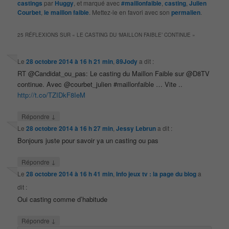
castings
par
Huggy
, et marqué avec
#maillonfaible
,
casting
,
Julien
Courbet
,
le maillon faible
. Mettez-le en favori avec son
permalien
.
25 RÉFLEXIONS SUR «
LE CASTING DU ‘MAILLON FAIBLE’ CONTINUE
»
Le
28 octobre 2014 à 16 h 21 min
,
89Jody
a dit :
RT @Candidat_ou_pas: Le casting du Maillon Faible sur @D8TV
continue. Avec @courbet_julien #maillonfaible … Vite ..
http://t.co/TZIDkF8IeM
↓
Répondre
Le
28 octobre 2014 à 16 h 27 min
,
Jessy Lebrun
a dit :
Bonjours juste pour savoir ya un casting ou pas
↓
Répondre
Le
28 octobre 2014 à 16 h 41 min
,
Info jeux tv : la page du blog
a
dit :
Oui casting comme d’habitude
↓
Répondre