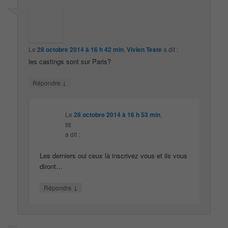
Le
28 octobre 2014 à 16 h 42 min
,
Vivien Teste
a dit :
les castings sont sur Paris?
↓
Répondre
Le
28 octobre 2014 à 16 h 53 min
,
titi
a dit :
Les derniers oui ceux là inscrivez vous et ils vous
diront…
↓
Répondre